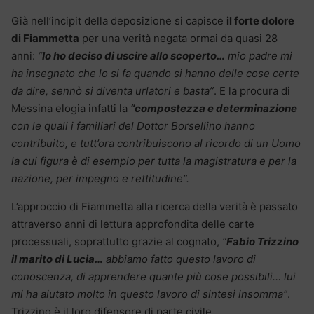
Già nell’incipit della deposizione si capisce
il forte dolore
di Fiammetta
per una verità negata ormai da quasi 28
anni:
“
Io ho deciso di uscire allo scoperto…
mio padre mi
ha insegnato che lo si fa quando si hanno delle cose certe
da dire, sennò si diventa urlatori e basta”
. E la procura di
Messina elogia infatti la
“compostezza e determinazione
con le quali i familiari del Dottor Borsellino hanno
contribuito, e tutt’ora contribuiscono al ricordo di un Uomo
la cui figura è di esempio per tutta la magistratura e per la
nazione, per impegno e rettitudine”.
L’approccio di Fiammetta alla ricerca della verità è passato
attraverso anni di lettura approfondita delle carte
processuali, soprattutto grazie al cognato,
“
Fabio Trizzino
il marito di Lucia…
abbiamo fatto questo lavoro di
conoscenza, di apprendere quante più cose possibili… lui
mi ha aiutato molto in questo lavoro di sintesi insomma”
.
Trizzino è il loro difensore di parte civile.