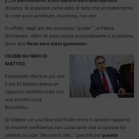
(…) il suo mutismo, il non sapere dare una risposta
,
diciamo, fa acquisire come dato di fatto che probabilmente
le cose sono avvenute, insomma, non so».
In effetti, dagli atti del processo “quater”, la Palma
dichiarava:
«Non mi sono posta assolutamente il problema,
devo dire
forse sarò stata ignorante
».
I DUBBI SU NINO DI
MATTEO
Fiammetta riferisce poi che
il pm Di Matteo aveva un
rapporto confidenziale con
sua sorella Lucia
Borsellino.
Di Matteo
«in una fase più finale entra in questo rapporto
di enorme confidenza con Lucia tanto che io spesso ho
chiesto a Lucia “Ma com’è che…” perché poi
questa