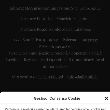
Editore: Mercurio Comunicazione Soc. Coop. A.R.L.
Direttore Editoriale: Maurizio Scaglione
Direttore Responsabile: Maria Calabrese
p.zza Sant’Oliva, 9 – 90141 – Palermo – 091335557
P.IVA: 06334930820
Mercurio Comunicazione Società Cooperativa a r.l. è
iscritta al Registro degli Operatori di Comunicazione al
numero 26988
Sito gestito da
La Digitale srl
–
info@ladigitale.it
Gestisci Consenso Cookie
Per fornire le migliori esperienze, utilizziamo tecnologie come i cookie per