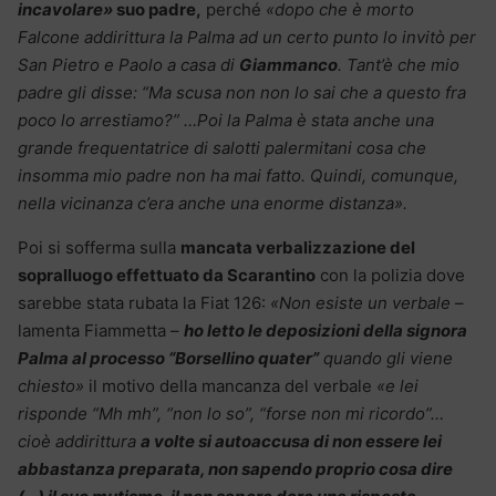
incavolare»
suo padre,
perché
«dopo che è morto
Falcone addirittura la Palma ad un certo punto lo invitò per
San Pietro e Paolo a casa di
Giammanco
. Tant’è che mio
padre gli disse: “Ma scusa non non lo sai che a questo fra
poco lo arrestiamo?” …Poi la Palma è stata anche una
grande frequentatrice di salotti palermitani cosa che
insomma mio padre non ha mai fatto. Quindi, comunque,
nella vicinanza c’era anche una enorme distanza».
Poi si sofferma sulla
mancata verbalizzazione del
sopralluogo effettuato da Scarantino
con la polizia dove
sarebbe stata rubata la Fiat 126:
«Non esiste un verbale
–
lamenta Fiammetta –
ho letto le deposizioni della signora
Palma al processo “Borsellino quater”
quando gli viene
chiesto»
il motivo della mancanza del verbale
«e lei
risponde “Mh mh”, “non lo so”, “forse non mi ricordo”…
cioè addirittura
a volte si autoaccusa di non essere lei
abbastanza preparata, non sapendo proprio cosa dire