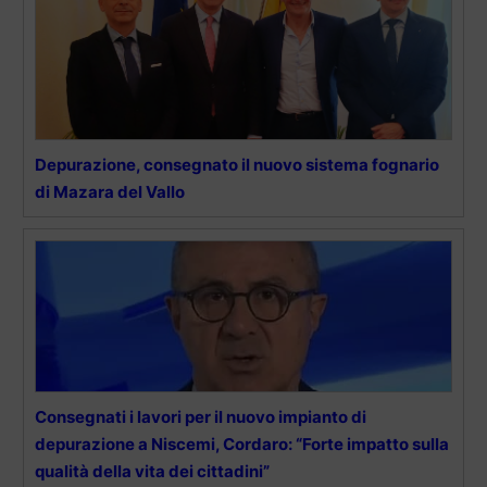
Depurazione, consegnato il nuovo sistema fognario
di Mazara del Vallo
Consegnati i lavori per il nuovo impianto di
depurazione a Niscemi, Cordaro: “Forte impatto sulla
qualità della vita dei cittadini”