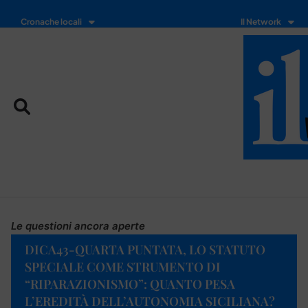
Cronache locali
Il Network
Le questioni ancora aperte
DICA43-QUARTA PUNTATA, LO STATUTO
SPECIALE COME STRUMENTO DI
“RIPARAZIONISMO”: QUANTO PESA
L’EREDITÀ DELL’AUTONOMIA SICILIANA?