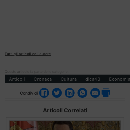
Tutti gli articoli dell'autore
Questo articolo fa parte delle categorie:
Articoli
Cronaca
Cultura
dica43
Economi
Condividi
Articoli Correlati