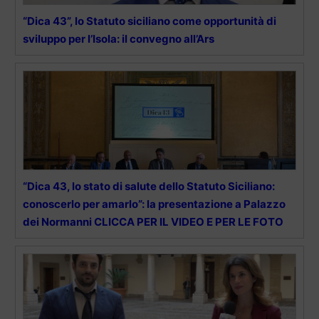
“Dica 43”, lo Statuto siciliano come opportunità di
sviluppo per l’Isola: il convegno all’Ars
“Dica 43, lo stato di salute dello Statuto Siciliano:
conoscerlo per amarlo”: la presentazione a Palazzo
dei Normanni CLICCA PER IL VIDEO E PER LE FOTO