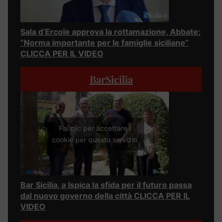
Sala d’Ercole approva la rottamazione, Abbate:
“Norma importante per le famiglie siciliane”
CLICCA PER IL VIDEO
BarSicilia
Fai clic per accettare i
cookie per questo servizio
Bar Sicilia, a Ispica la sfida per il futuro passa
dal nuovo governo della città CLICCA PER IL
VIDEO