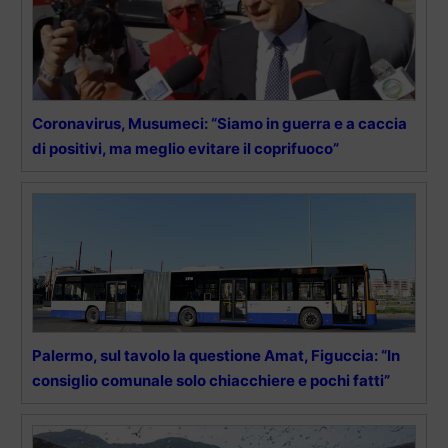
Coronavirus, Musumeci: “Siamo in guerra e a caccia
di positivi, ma meglio evitare il coprifuoco”
Palermo, sul tavolo la questione Amat, Figuccia: “In
consiglio comunale solo chiacchiere e pochi fatti”