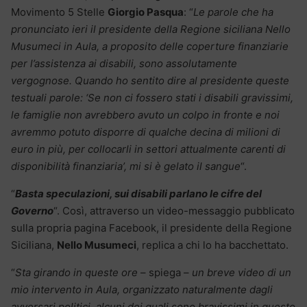
Movimento 5 Stelle
Giorgio Pasqua
: “
Le parole che ha
pronunciato ieri il presidente della Regione siciliana Nello
Musumeci in Aula, a proposito delle coperture finanziarie
per l’assistenza ai disabili, sono assolutamente
vergognose. Quando ho sentito dire al presidente queste
testuali parole:
‘Se non ci fossero stati i disabili gravissimi,
le famiglie non avrebbero avuto un colpo in fronte e noi
avremmo potuto disporre di qualche decina di milioni di
euro in più, per collocarli in settori attualmente carenti di
disponibilità finanziaria’, mi si è gelato il sangue
“.
“
Basta speculazioni, sui disabili parlano le cifre del
Governo
“. Così, attraverso un video-messaggio pubblicato
sulla propria pagina Facebook, il presidente della Regione
Siciliana,
Nello Musumeci
, replica a chi lo ha bacchettato.
“
Sta girando in queste ore
– spiega –
un breve video di un
mio intervento in Aula, organizzato naturalmente dagli
avversari politici, alcuni dei quali sono bravissimi in questo