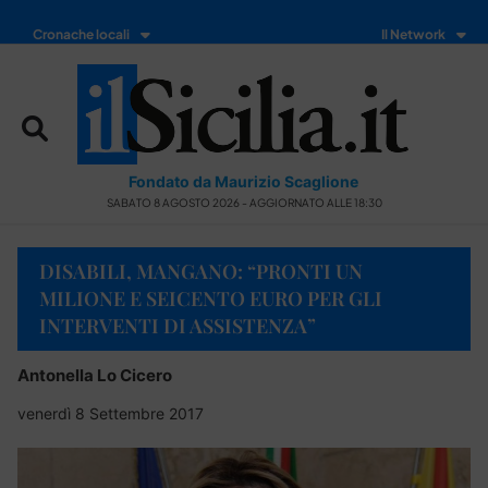
Cronache locali
Il Network
Fondato da Maurizio Scaglione
SABATO 8 AGOSTO 2026 - AGGIORNATO ALLE 18:30
DISABILI, MANGANO: “PRONTI UN
MILIONE E SEICENTO EURO PER GLI
INTERVENTI DI ASSISTENZA”
Antonella Lo Cicero
venerdì 8 Settembre 2017