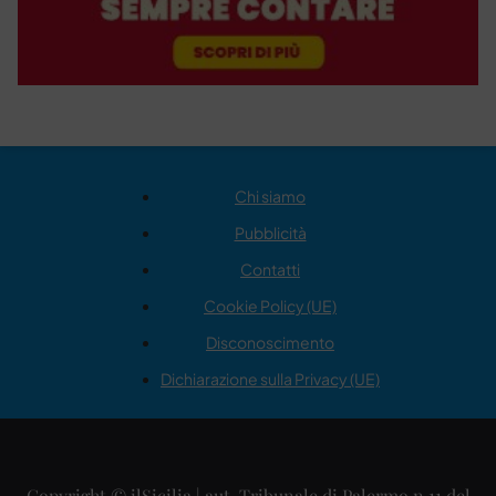
Chi siamo
Pubblicità
Contatti
Cookie Policy (UE)
Disconoscimento
Dichiarazione sulla Privacy (UE)
Copyright © ilSicilia | aut. Tribunale di Palermo n.11 del