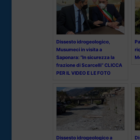
Dissesto idrogeologico,
Pa
Musumeci in visita a
ri
Saponara: “In sicurezza la
M
frazione di Scarcelli” CLICCA
PER IL VIDEO E LE FOTO
Dissesto idrogeologico a
Di