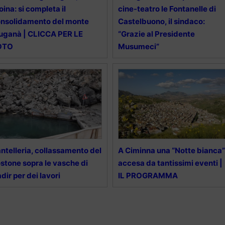
oina: si completa il
cine-teatro le Fontanelle di
nsolidamento del monte
Castelbuono, il sindaco:
ganà | CLICCA PER LE
“Grazie al Presidente
OTO
Musumeci”
ntelleria, collassamento del
A Ciminna una “Notte bianca”
stone sopra le vasche di
accesa da tantissimi eventi |
dir per dei lavori
IL PROGRAMMA