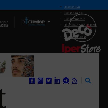
il SiciliaTivù
Siciliarurale.eu
Siciliammare.it
Il Network
Il Giornale della Bellezza
Siciliamedica.it
Sanitainsicilia.it