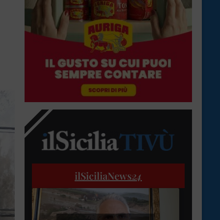
ilSiciliaNews
24