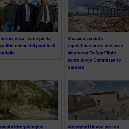
lermo, via ai lavori per la
Messina, avviata
qualificazione del pontile di
riqualificazione e messa in
ondello
sicurezza Ex Sea Flight:
sopralluogo Commissario
Santoro
ssesto idrogeologico,
Assegnati i lavori per l’ex