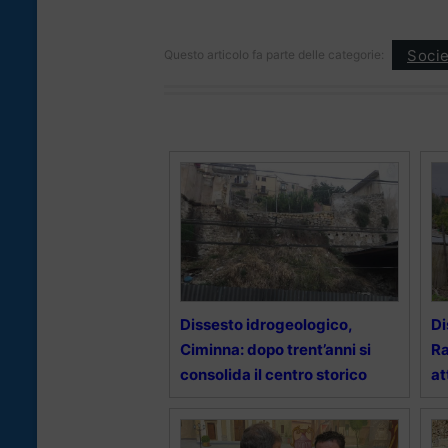
Socie
Questo articolo fa parte delle categorie:
Dissesto idrogeologico,
Di
Ciminna: dopo trent’anni si
Ra
consolida il centro storico
at