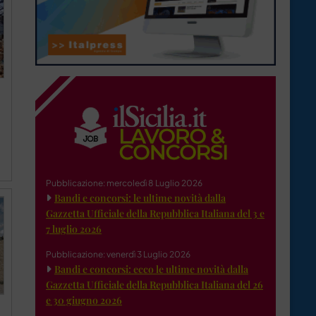
Pubblicazione: mercoledì 8 Luglio 2026
Bandi e concorsi: le ultime novità dalla
Gazzetta Ufficiale della Repubblica Italiana del 3 e
7 luglio 2026
Pubblicazione: venerdì 3 Luglio 2026
Bandi e concorsi: ecco le ultime novità dalla
Gazzetta Ufficiale della Repubblica Italiana del 26
e 30 giugno 2026