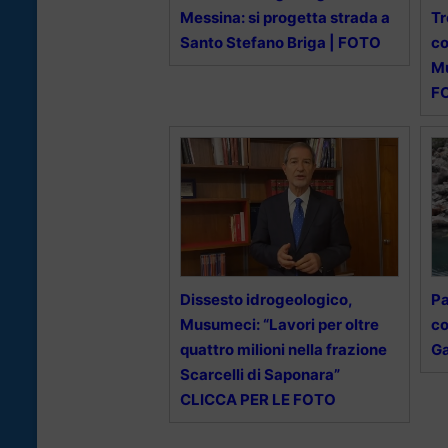
Messina: si progetta strada a
Tr
Santo Stefano Briga | FOTO
co
Mu
F
Dissesto idrogeologico,
Pa
Musumeci: “Lavori per oltre
co
quattro milioni nella frazione
Ga
Scarcelli di Saponara”
CLICCA PER LE FOTO