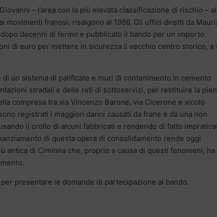
 Giovanni – l’area con la più elevata classificazione di rischio – al
i ai movimenti franosi, risalgono al 1986. Gli uffici diretti da Mauri
a dopo decenni di fermo e pubblicato il bando per un importo
ni di euro per mettere in sicurezza il vecchio centro storico, a 
e di un sistema di palificate e muri di contenimento in cemento
tazioni stradali e delle reti di sottoservizi, per restituire la pie
ella compresa tra via Vincenzo Barone, via Cicerone e vicolo
sono registrati i maggiori danni causati da frane e da una non
ando il crollo di alcuni fabbricati e rendendo di fatto impratica
l finanziamento di questa opera di consolidamento rende oggi
più antica di Ciminna che, proprio a causa di questi fenomeni, ha
amento.
 per presentare le domande di partecipazione al bando.