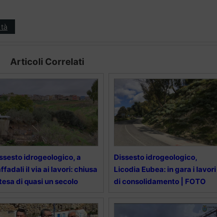
tà
Articoli Correlati
ssesto idrogeologico, a
Dissesto idrogeologico,
ffadali il via ai lavori: chiusa
Licodia Eubea: in gara i lavori
tesa di quasi un secolo
di consolidamento | FOTO