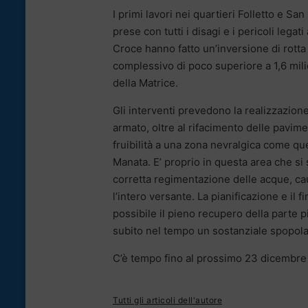
I primi lavori nei quartieri Folletto e San
prese con tutti i disagi e i pericoli legat
Croce hanno fatto un’inversione di rott
complessivo di poco superiore a 1,6 milio
della Matrice.
Gli interventi prevedono la realizzazion
armato, oltre al rifacimento delle pavimen
fruibilità a una zona nevralgica come qu
Manata. E’ proprio in questa area che si 
corretta regimentazione delle acque, caus
l’intero versante. La pianificazione e i
possibile il pieno recupero della parte 
subito nel tempo un sostanziale spopol
C’è tempo fino al prossimo 23 dicembre
Tutti gli articoli dell'autore