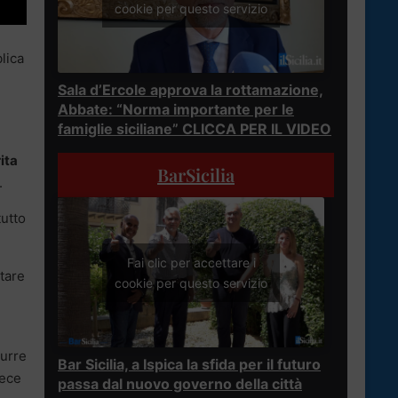
cookie per questo servizio
lica
Sala d’Ercole approva la rottamazione,
Abbate: “Norma importante per le
famiglie siciliane” CLICCA PER IL VIDEO
ita
BarSicilia
.
tutto
Fai clic per accettare i
ntare
cookie per questo servizio
durre
Bar Sicilia, a Ispica la sfida per il futuro
vece
passa dal nuovo governo della città