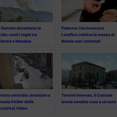
 fiamme devastano la
Palermo: l’arcivescovo
cilia: vasti i roghi tra
Lorefice celebra la messa di
lermo e Messina
Natale con i detenuti
ntato omicidio: arrestato a
Termini Imerese, il Comune
tania il killer della
lancia vendita case a un euro
cicletta| Video