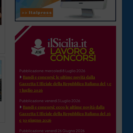
Pubblicazione: mercoledì 8 Luglio 2026
Bandi e concorsi: le ultime novità dalla
Gazzetta Ufficiale della Repubblica Italiana del 3 e
7 luglio 2026
Pubblicazione: venerdì 3 Luglio 2026
Bandi e concorsi: ecco le ultime novità dalla
Gazzetta Ufficiale della Repubblica Italiana del 26
e 30 giugno 2026
Pubblicazione: venerdì 26 Giugno 2026