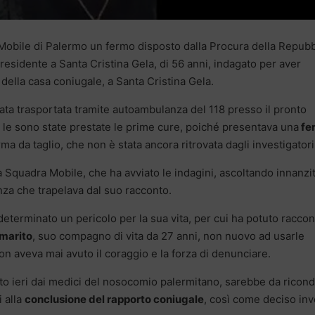
 Mobile di Palermo un fermo disposto dalla Procura della Repubb
 residente a Santa Cristina Gela, di 56 anni, indagato per aver
 della casa coniugale, a Santa Cristina Gela.
ata trasportata tramite autoambulanza del 118 presso il pronto
 le sono state prestate le prime cure, poiché presentava una
fer
rma da taglio, che non è stata ancora ritrovata dagli investigatori
a Squadra Mobile, che ha avviato le indagini, ascoltando innanzi
enza che trapelava dal suo racconto.
determinato un pericolo per la sua vita, per cui ha potuto racco
marito
, suo compagno di vita da 27 anni, non nuovo ad usarle
on aveva mai avuto il coraggio e la forza di denunciare.
rtato ieri dai medici del nosocomio palermitano, sarebbe da ricon
i alla
conclusione del rapporto coniugale
, così come deciso in