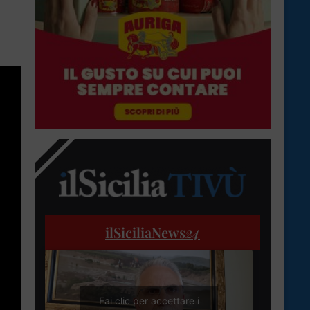
ilSiciliaNews
24
Fai clic per accettare i