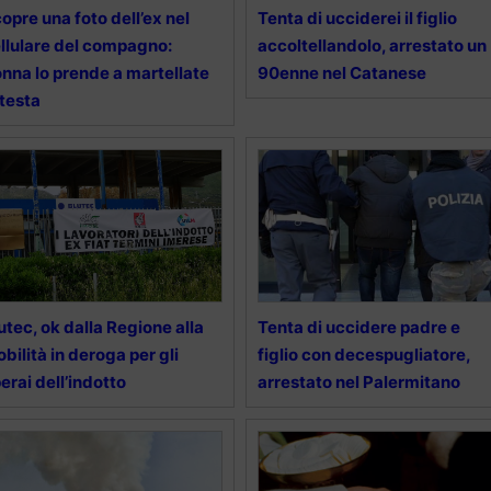
opre una foto dell’ex nel
Tenta di ucciderei il figlio
llulare del compagno:
accoltellandolo, arrestato un
nna lo prende a martellate
90enne nel Catanese
 testa
utec, ok dalla Regione alla
Tenta di uccidere padre e
bilità in deroga per gli
figlio con decespugliatore,
erai dell’indotto
arrestato nel Palermitano