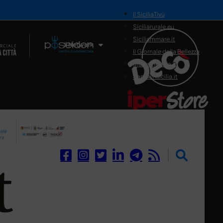
il SiciliaTivù
Siciliarurale.eu
Siciliammare.it
Il Network
Il Giornale della Bellezza
Siciliamedica.it
Sanitainsicilia.it