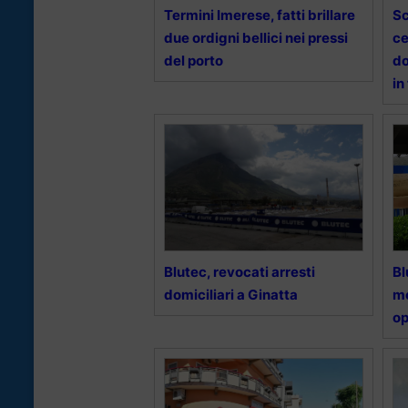
Termini Imerese, fatti brillare
Sc
due ordigni bellici nei pressi
ce
del porto
do
in
Blutec, revocati arresti
Bl
domiciliari a Ginatta
mo
op