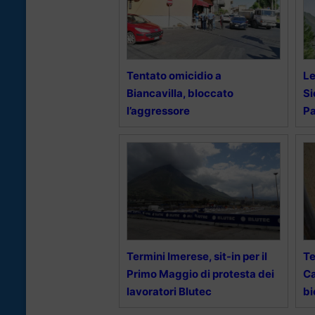
Tentato omicidio a
Le
Biancavilla, bloccato
Si
l’aggressore
Pa
Termini Imerese, sit-in per il
Te
Primo Maggio di protesta dei
Ca
lavoratori Blutec
bi