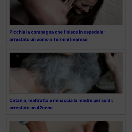
Picchia la compagna che finisce in ospedale:
arrestato un uomo a Termini Imerese
Catania, maltratta e minaccia la madre per soldi:
arrestato un 42enne