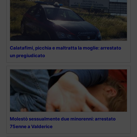
Calatafimi, picchia e maltratta la moglie: arrestato
un pregiudicato
Molestò sessualmente due minorenni: arrestato
75enne a Valderice