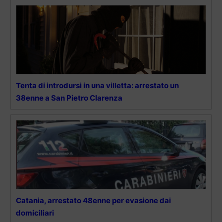
Tenta di introdursi in una villetta: arrestato un
38enne a San Pietro Clarenza
Catania, arrestato 48enne per evasione dai
domiciliari