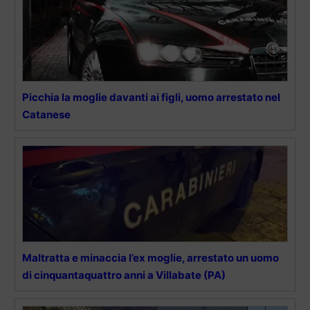
Picchia la moglie davanti ai figli, uomo arrestato nel
Catanese
Maltratta e minaccia l’ex moglie, arrestato un uomo
di cinquantaquattro anni a Villabate (PA)