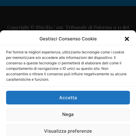
Copyright © ilSicilia | aut. Tribunale di Palermo n.11 del
29/09/2015
Gestisci Consenso Cookie
Editore: Mercurio Comunicazione Soc. Coop. A.R.L.
Per fornire le migliori esperienze, utilizziamo tecnologie come i cookie
per memorizzare e/o accedere alle informazioni del dispositivo. Il
Direttore Editoriale: Maurizio Scaglione
consenso a queste tecnologie ci permetterà di elaborare dati come il
comportamento di navigazione o ID unici su questo sito. Non
Direttore Responsabile: Maria Calabrese
acconsentire o ritirare il consenso può influire negativamente su alcune
caratteristiche e funzioni.
p.zza Sant’Oliva, 9 – 90141 – Palermo – 091335557
P.IVA: 06334930820
Accetta
Mercurio Comunicazione Società Cooperativa a r.l. è
iscritta al Registro degli Operatori di Comunicazione al
Nega
numero 26988
Visualizza preferenze
Sito gestito da
La Digitale srl
–
info@ladigitale.it