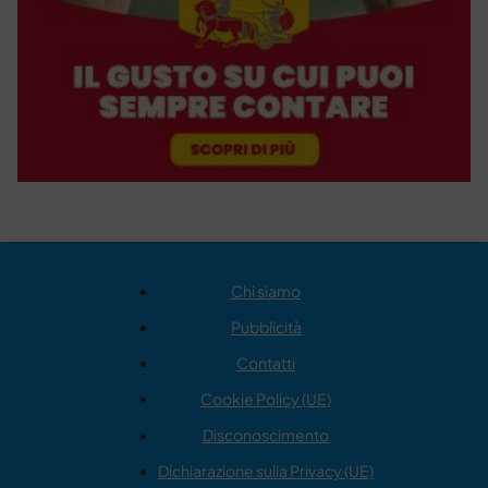
Chi siamo
Pubblicità
Contatti
Cookie Policy (UE)
Disconoscimento
Dichiarazione sulla Privacy (UE)