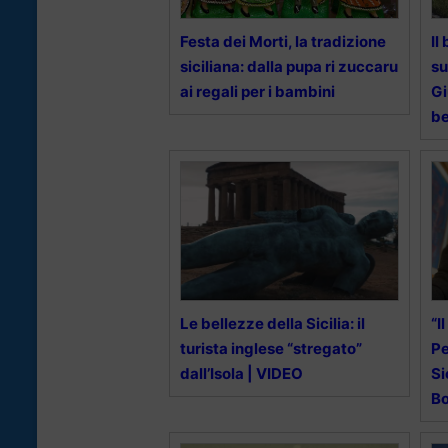
Festa dei Morti, la tradizione
Il
siciliana: dalla pupa ri zuccaru
su
ai regali per i bambini
Gi
be
Le bellezze della Sicilia: il
“I
turista inglese “stregato”
Pe
dall’Isola | VIDEO
Si
Bo