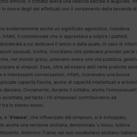
 difficile. Il cottabo aveva una valenza sacrale e augurale, inf
iti in onore degli dei effettuati con il versamento della bevanda di
vere evidentemente anche un significato agonistico, risiedeva
Infatti, il commensale che si apprestava a colpire i piattelli,
iderata a cui dedicava il lancio e dalla quale, in caso di vittori
ioni sessuali. Inoltre, ricordiamo che potevano prender parte 
 che, nel mondo greco, potevano avere una vita pubblica, gestir
cipare ai simposi. Esse, oltre ad essere abili nelle pratiche ses
e e interessanti conversazioni, infatti, ricevevano una buona
piccate capacità fisiche, anche di capacità intellettuali e artisti
e danzare. Ovviamente, durante il cottabo, anche l’omosessualit
accettata, pertanto i riti simposiaci contribuiranno ad
i tra lo stesso sesso.
a, è “
il tocco
”, che influenzato dal simposio, si è sviluppato,
o anche una versione siciliana, denominata ‘u toccu, tuttora
Ottocento, Antonino Traina, nel suo vocabolario siciliano-italiano