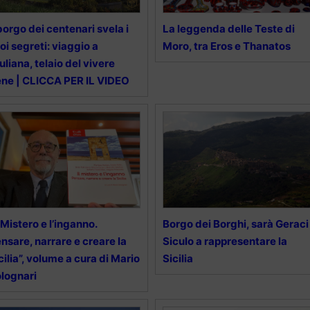
 borgo dei centenari svela i
La leggenda delle Teste di
oi segreti: viaggio a
Moro, tra Eros e Thanatos
uliana, telaio del vivere
ne | CLICCA PER IL VIDEO
l Mistero e l’inganno.
Borgo dei Borghi, sarà Geraci
nsare, narrare e creare la
Siculo a rappresentare la
cilia”, volume a cura di Mario
Sicilia
lognari