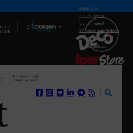
il SiciliaTivù
Siciliarurale.eu
Siciliammare.it
Il Network
Il Giornale della Bellezza
Siciliamedica.it
Sanitainsicilia.it