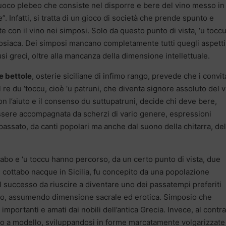
iuoco plebeo che consiste nel disporre e bere del vino messo in
e”. Infatti, si tratta di un gioco di società che prende spunto e
ate con il vino nei simposi. Solo da questo punto di vista, ‘u toccu
siaca. Dei simposi mancano completamente tutti quegli aspetti
i usi greci, oltre alla mancanza della dimensione intellettuale.
e bettole
, osterie siciliane di infimo rango, prevede che i convita
l re du ‘toccu, cioè ‘u patruni, che diventa signore assoluto del 
 l’aiuto e il consenso du suttupatruni, decide chi deve bere,
essere accompagnata da scherzi di vario genere, espressioni
passato, da canti popolari ma anche dal suono della chitarra, del
tabo e ‘u toccu hanno percorso, da un certo punto di vista, due
l cottabo nacque in Sicilia, fu concepito da una popolazione
fu il successo da riuscire a diventare uno dei passatempi preferiti
osio, assumendo dimensione sacrale ed erotica. Simposio che
 importanti e amati dai nobili dell’antica Grecia. Invece, al contra
lo a modello, sviluppandosi in forme marcatamente volgarizzate