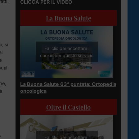
atti,
CLICCA PER IL VIDEO
La Buona Salute
a, si
Fai clic per accettare i
al
cookie per questo servizio
e
suali
che,
La Buona Salute 63° puntata: Ortopedia
oncologica
à
Oltre il Castello
,
Fai clic per accettare i