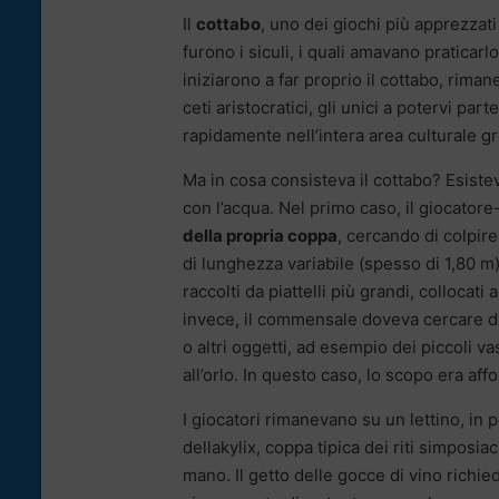
Il
cottabo
, uno dei giochi più apprezzati 
furono i siculi, i quali amavano praticarlo 
iniziarono a far proprio il cottabo, rima
ceti aristocratici, gli unici a potervi part
rapidamente nell’intera area culturale gre
Ma in cosa consisteva il cottabo? Esistev
con l’acqua. Nel primo caso, il giocato
della propria coppa
, cercando di colpire 
di lunghezza variabile (spesso di 1,80 m).
raccolti da piattelli più grandi, collocat
invece, il commensale doveva cercare di 
o altri oggetti, ad esempio dei piccoli va
all’orlo. In questo caso, lo scopo era aff
I giocatori rimanevano su un lettino, in p
dellakylix, coppa tipica dei riti simposi
mano. Il getto delle gocce di vino richi