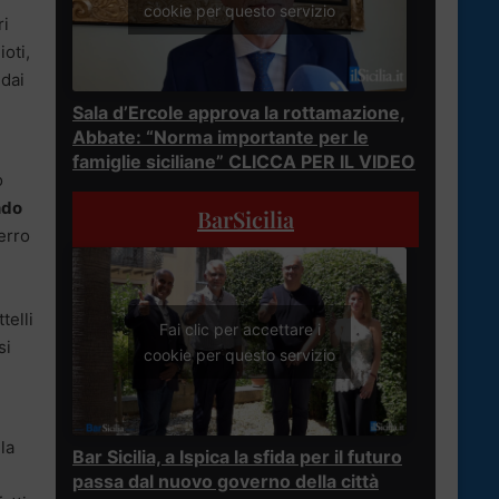
cookie per questo servizio
ri
ioti,
 dai
Sala d’Ercole approva la rottamazione,
Abbate: “Norma importante per le
famiglie siciliane” CLICCA PER IL VIDEO
o
ndo
BarSicilia
ferro
telli
Fai clic per accettare i
si
cookie per questo servizio
la
Bar Sicilia, a Ispica la sfida per il futuro
passa dal nuovo governo della città