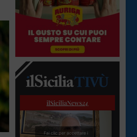
ilSiciliaNews
24
Fai clic per accettare i