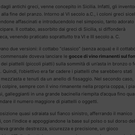
dagli antichi greci, venne concepito in Sicilia. Infatti, gli invento
alla fine del pranzo. Intorno al VI secolo a.C., i coloni greci sicel
nendone affascinati e introducendolo nel simposio, tanto adorato
ecipare. Il cottabo, assorbito dai greci di Sicilia, si diffonderà
ca, venendo praticato soprattutto tra VI e III secolo a. C.
ano due versioni: il cottabo “classico” (senza acqua) e il cottab
re-commensale doveva lanciare le
gocce di vino rimanenti sul fo
dei piattelli (piccoli piatti) sulla sommità di un’asta in bronzo o 
 Quindi, l’obiettivo era far cadere i piattelli che sarebbero stati
i a mezz’asta e tenuti da un anello di fissaggio. Nel secondo caso,
colpire, sempre con il vino rimanente nella propria coppa, i piat
si, galleggianti in una grande bacinella riempita d’acqua fino qua
ondare il numero maggiore di piattelli o oggetti.
osizione quasi sdraiata sul fianco sinistro, afferrando il manico
aci, con l’indice e appoggiandone la base sul polso o sul dorso del
edeva grande destrezza, sicurezza e precisione, un gioco