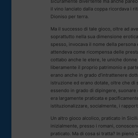
sicuramente divertente ma anche parecchio
il vino lanciato dalla coppa ricordava i r
Dioniso per terra.
Ma il successo di tale gioco, oltre ad a
soprattutto nella sua dimensione erotica. 
spesso, invocava il nome della persona des
attendeva come ricompensa delle prestaz
cottabo anche le etere, le uniche donne
liberamente il proprio patrimonio e parte
erano anche in grado d’intrattenere dott
istruzione ed erano dotate, oltre che di s
essendo in grado di dipingere, suonare 
era largamente praticata e pacificamente 
istituzionalizzare, socialmente, i rapport
Un altro gioco alcolico, praticato in Sicili
inizialmente, presso i romani, conoscend
praticato. Ma di cosa si tratta? In pieno 