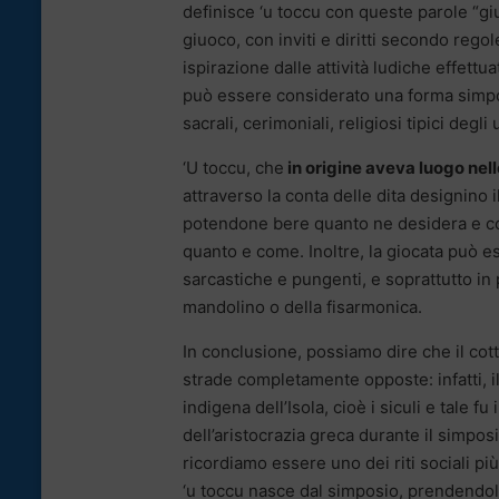
definisce ‘u toccu con queste parole “g
giuoco, con inviti e diritti secondo regol
ispirazione dalle attività ludiche effettu
può essere considerato una forma simpo
sacrali, cerimoniali, religiosi tipici degl
‘U toccu, che
in origine aveva luogo nell
attraverso la conta delle dita designino i
potendone bere quanto ne desidera e con
quanto e come. Inoltre, la giocata può 
sarcastiche e pungenti, e soprattutto in 
mandolino o della fisarmonica.
In conclusione, possiamo dire che il cot
strade completamente opposte: infatti, i
indigena dell’Isola, cioè i siculi e tale 
dell’aristocrazia greca durante il simp
ricordiamo essere uno dei riti sociali più
‘u toccu nasce dal simposio, prendendo