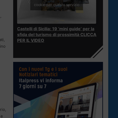
cookie per questo servizio
,
Castelli di Sicilia: 19 ‘mini guide’ per la
sfida del turismo di prossimità CLICCA
ti,
PER IL VIDEO
vino
rio,
 e