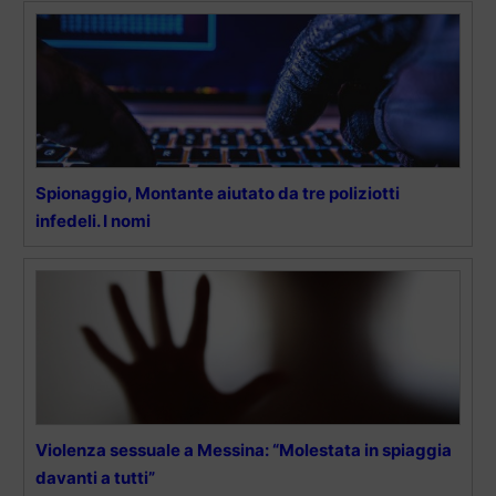
Spionaggio, Montante aiutato da tre poliziotti
infedeli. I nomi
Violenza sessuale a Messina: “Molestata in spiaggia
davanti a tutti”