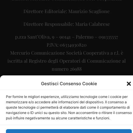
Direttore Editoriale: Maurizio Scaglione
Direttore Responsabile: Maria Calabrese
p.zza Sant’Oliva, 9 – 90141 – Palermo – 091335557
P.IVA: 06334930820
Mercurio Comunicazione Società Cooperativa a r.l. è
iscritta al Registro degli Operatori di Comunicazione al
numero 26988
Sito gestito da
La Digitale srl
–
info@ladigitale.it
Gestisci Consenso Cookie
Per fornire le migliori esperienze, utilizziamo tecnologie come i cookie per
memorizzare e/o accedere alle informazioni del dispositivo. Il consenso a
queste tecnologie ci permetterà di elaborare dati come il comportamento di
navigazione o ID unici su questo sito. Non acconsentire o ritirare il consenso
può influire negativamente su alcune caratteristiche e funzioni.