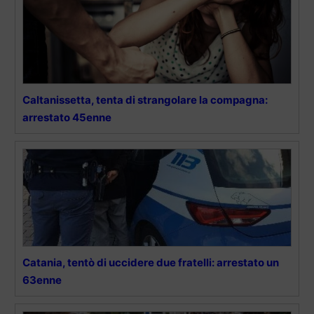
Caltanissetta, tenta di strangolare la compagna:
arrestato 45enne
Catania, tentò di uccidere due fratelli: arrestato un
63enne