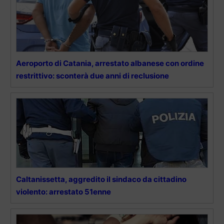
Aeroporto di Catania, arrestato albanese con ordine
restrittivo: sconterà due anni di reclusione
Caltanissetta, aggredito il sindaco da cittadino
violento: arrestato 51enne