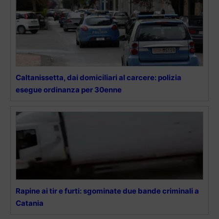
Caltanissetta, dai domiciliari al carcere: polizia
esegue ordinanza per 30enne
Rapine ai tir e furti: sgominate due bande criminali a
Catania