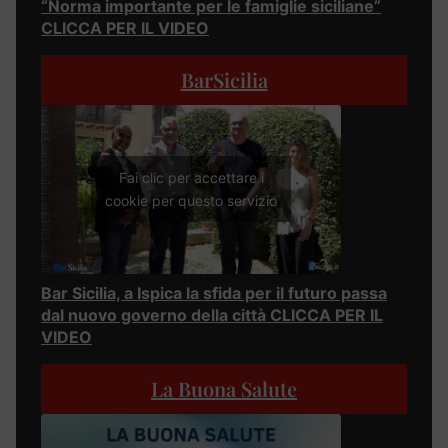
“Norma importante per le famiglie siciliane”
CLICCA PER IL VIDEO
BarSicilia
Fai clic per accettare i
cookie per questo servizio
Bar Sicilia, a Ispica la sfida per il futuro passa
dal nuovo governo della città CLICCA PER IL
VIDEO
La Buona Salute