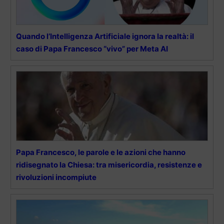
Quando l’Intelligenza Artificiale ignora la realtà: il
caso di Papa Francesco “vivo” per Meta AI
Papa Francesco, le parole e le azioni che hanno
ridisegnato la Chiesa: tra misericordia, resistenze e
rivoluzioni incompiute