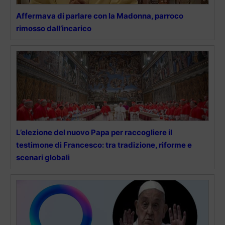
Affermava di parlare con la Madonna, parroco
rimosso dall’incarico
L’elezione del nuovo Papa per raccogliere il
testimone di Francesco: tra tradizione, riforme e
scenari globali