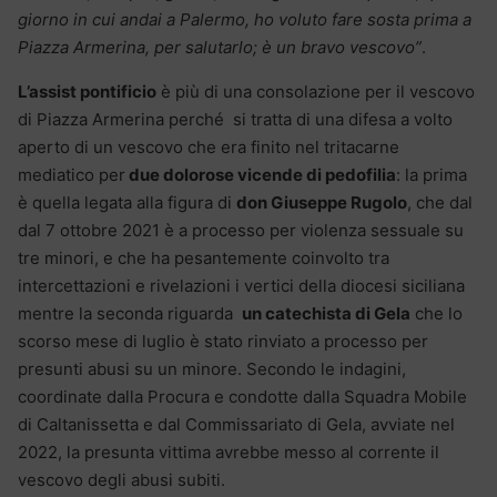
giorno in cui andai a Palermo, ho voluto fare sosta prima a
Piazza Armerina, per salutarlo; è un bravo vescovo”
.
L’assist pontificio
è più di una consolazione per il vescovo
di Piazza Armerina perché si tratta di una difesa a volto
aperto di un vescovo che era finito nel tritacarne
mediatico per
due dolorose vicende di pedofilia
: la prima
è quella legata alla figura di
don Giuseppe Rugolo
, che dal
dal 7 ottobre 2021 è a processo per violenza sessuale su
tre minori, e che ha pesantemente coinvolto tra
intercettazioni e rivelazioni i vertici della diocesi siciliana
mentre la seconda riguarda
un catechista di Gela
che lo
scorso mese di luglio è stato rinviato a processo per
presunti abusi su un minore. Secondo le indagini,
coordinate dalla Procura e condotte dalla Squadra Mobile
di Caltanissetta e dal Commissariato di Gela, avviate nel
2022, la presunta vittima avrebbe messo al corrente il
vescovo degli abusi subiti.