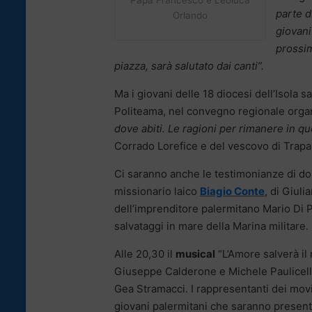
Papa Francesco e Leoluca
parte d
Orlando
giovani
prossi
piazza, sarà salutato dai canti”.
Ma i giovani delle 18 diocesi dell’Isola
Politeama, nel convegno regionale organi
dove abiti. Le ragioni per rimanere in qu
Corrado Lorefice e del vescovo di Trapan
Ci saranno anche le testimonianze di do
missionario laico
Biagio Conte
, di Giuli
dell’imprenditore palermitano Mario Di Pa
salvataggi in mare della Marina militare.
Alle 20,30 il
musical
“L’Amore salverà il
Giuseppe Calderone e Michele Paulicelli
Gea Stramacci. I rappresentanti dei movim
giovani palermitani che saranno present