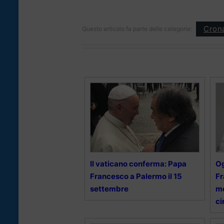
Cron
Questo articolo fa parte delle categorie:
Il vaticano conferma: Papa
Og
Francesco a Palermo il 15
Fr
settembre
me
ci