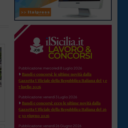
Pubblicazione: mercoledì 8 Luglio 2026
Bandi e concorsi: le ultime novità dalla
Gazzetta Ufficiale della Repubblica Italiana del 3 e
7 luglio 2026
Pubblicazione: venerdì 3 Luglio 2026
Bandi e concorsi: ecco le ultime novità dalla
Gazzetta Ufficiale della Repubblica Italiana del 26
e 30 giugno 2026
Pubblicazione: venerdì 26 Giugno 2026