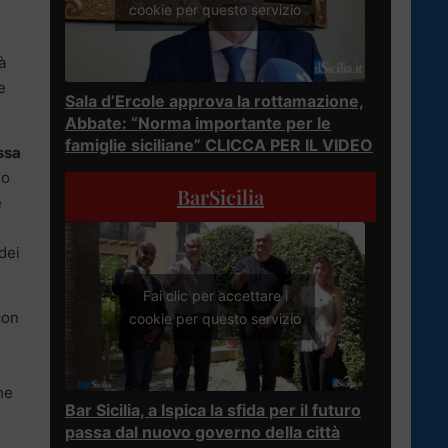
cookie per questo servizio
à
e
Sala d’Ercole approva la rottamazione,
Abbate: “Norma importante per le
famiglie siciliane” CLICCA PER IL VIDEO
ssa
no
BarSicilia
e
dei
Fai clic per accettare i
con
cookie per questo servizio
he
Bar Sicilia, a Ispica la sfida per il futuro
passa dal nuovo governo della città