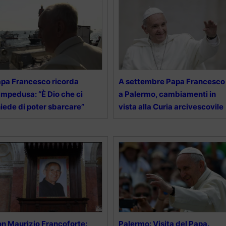
pa Francesco ricorda
A settembre Papa Francesco
mpedusa: “È Dio che ci
a Palermo, cambiamenti in
iede di poter sbarcare”
vista alla Curia arcivescovile
n Maurizio Francoforte:
Palermo: Visita del Papa.