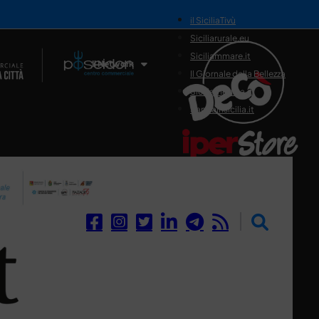
il SiciliaTivù
Siciliarurale.eu
Siciliammare.it
Il Network
Il Giornale della Bellezza
Siciliamedica.it
Sanitainsicilia.it