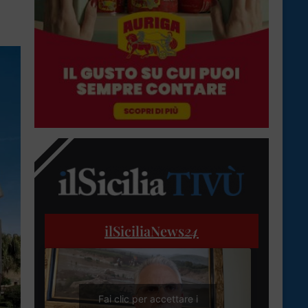
ilSiciliaNews
24
Fai clic per accettare i