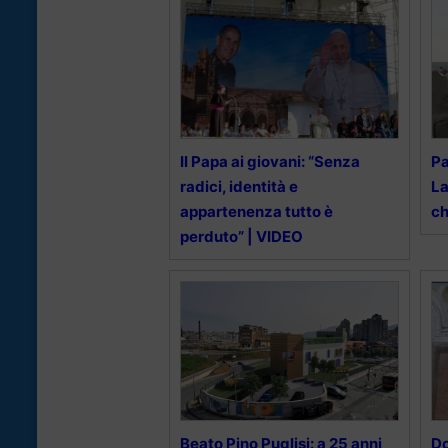
Il Papa ai giovani: “Senza
Pa
radici, identità e
La
appartenenza tutto è
ch
perduto” | VIDEO
Beato Pino Puglisi: a 25 anni
Do