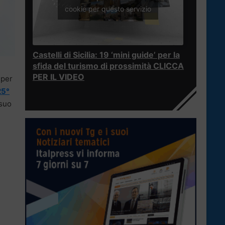
cookie per questo servizio
Castelli di Sicilia: 19 ‘mini guide’ per la
sfida del turismo di prossimità CLICCA
PER IL VIDEO
 per
25°
 suo
e