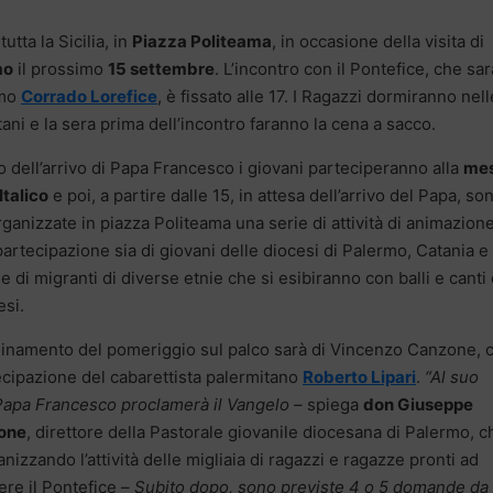
tutta la Sicilia, in
Piazza Politeama
, in occasione della visita di
mo
il prossimo
15 settembre
. L’incontro con il Pontefice, che sar
rmo
Corrado Lorefice
, è fissato alle 17. I Ragazzi dormiranno nell
itani e la sera prima dell’incontro faranno la cena a sacco.
no dell’arrivo di Papa Francesco i giovani parteciperanno alla
me
Italico
e poi, a partire dalle 15, in attesa dell’arrivo del Papa, so
rganizzate in piazza Politeama una serie di attività di animazion
partecipazione sia di giovani delle diocesi di Palermo, Catania e
he di migranti di diverse etnie che si esibiranno con balli e canti 
esi.
dinamento del pomeriggio sul palco sarà di Vincenzo Canzone, 
ecipazione del cabarettista palermitano
Roberto Lipari
.
“Al suo
Papa Francesco proclamerà il Vangelo –
spiega
don Giuseppe
one
, direttore della Pastorale giovanile diocesana di Palermo, c
anizzando l’attività delle migliaia di ragazzi e ragazze pronti ad
ere il Pontefice –
Subito dopo, sono previste 4 o 5 domande da