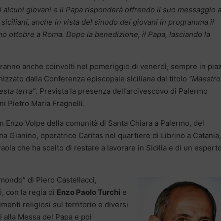
i alcuni giovani e il Papa risponderà offrendo il suo messaggio a
 siciliani, anche in vista del sinodo dei giovani in programma il
mo ottobre a Roma.
Dopo la benedizione, il Papa, lasciando la
 saranno anche coinvolti nel pomeriggio di venerdì, sempre in pia
zzato dalla Conferenza episcopale siciliana dal titolo
“Maestro
esta terra”
. Prevista la presenza dell’arcivescovo di Palermo
i Pietro Maria Fragnelli.
n Enzo Volpe della comunità di Santa Chiara a Palermo, del
ana Gianino, operatrice Caritas nel quartiere di Librino a Catania,
ola che ha scelto di restare a lavorare in Sicilia e di un esperto
 mondo” di Piero Castellacci,
, con la regia di
Enzo Paolo Turchi
e
enti religiosi sul territorio e diversi
i alla Messa del Papa e poi