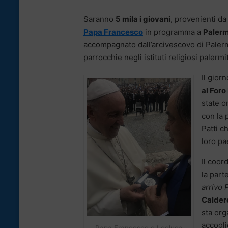
Saranno
5 mila i giovani
, provenienti da 
Papa Francesco
in programma a
Paler
accompagnato dall’arcivescovo di Pale
parrocchie negli istituti religiosi palerm
Il gior
al Foro 
state o
con la 
Patti c
loro pa
Il coor
la part
arrivo 
Calder
sta org
accogli