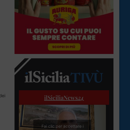
dei
ilSiciliaNews
24
Fai clic per accettare i