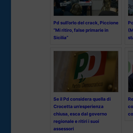
Pd sull’orlo del crack, Piccione
Po
“Mi ritiro, false primarie in
(M
Sicilia”
st
Se il Pd considera quella di
Re
Crocetta un’esperienza
co
chiusa, esca dal governo
co
regionale e ritiri i suoi
assessori