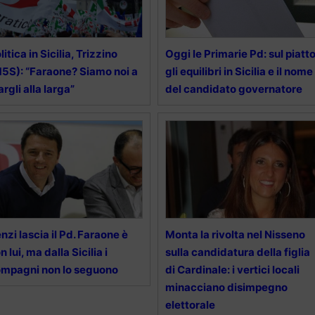
litica in Sicilia, Trizzino
Oggi le Primarie Pd: sul piatt
5S): “Faraone? Siamo noi a
gli equilibri in Sicilia e il nome
argli alla larga”
del candidato governatore
nzi lascia il Pd. Faraone è
Monta la rivolta nel Nisseno
n lui, ma dalla Sicilia i
sulla candidatura della figlia
mpagni non lo seguono
di Cardinale: i vertici locali
minacciano disimpegno
elettorale