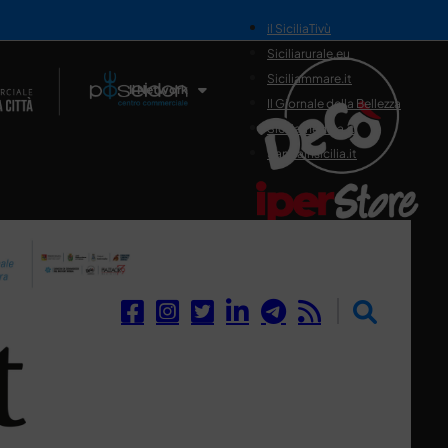
il SiciliaTivù
Siciliarurale.eu
Siciliammare.it
Il Network
Il Giornale della Bellezza
Siciliamedica.it
Sanitainsicilia.it