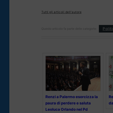
Tutti gli articoli dell'autore
Polit
Questo articolo fa parte delle categorie:
Renzi a Palermo esorcizza la
Re
paura di perdere e saluta
da
Leoluca Orlando nel Pd