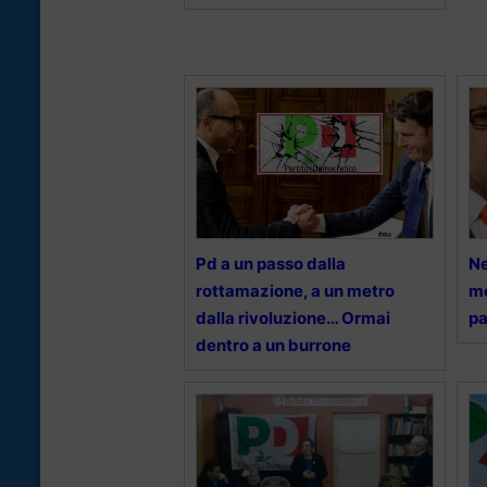
Pd a un passo dalla
Ne
rottamazione, a un metro
mo
dalla rivoluzione… Ormai
pa
dentro a un burrone