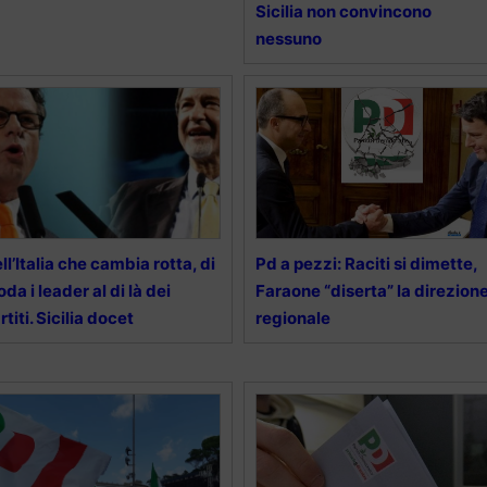
Sicilia non convincono
nessuno
ll’Italia che cambia rotta, di
Pd a pezzi: Raciti si dimette,
da i leader al di là dei
Faraone “diserta” la direzion
rtiti. Sicilia docet
regionale