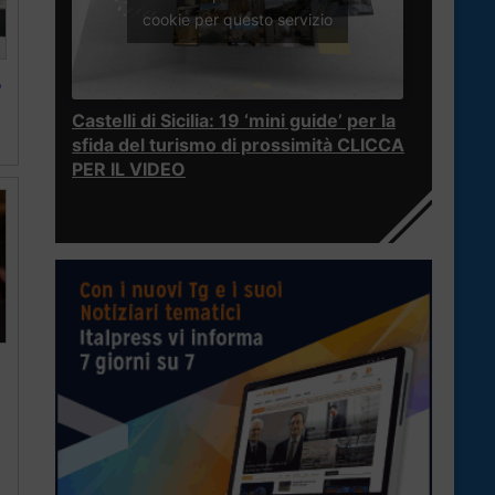
cookie per questo servizio
o
Castelli di Sicilia: 19 ‘mini guide’ per la
sfida del turismo di prossimità CLICCA
PER IL VIDEO