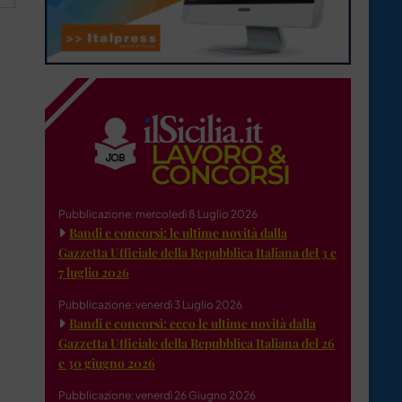
Pubblicazione: mercoledì 8 Luglio 2026
Bandi e concorsi: le ultime novità dalla
Gazzetta Ufficiale della Repubblica Italiana del 3 e
7 luglio 2026
Pubblicazione: venerdì 3 Luglio 2026
Bandi e concorsi: ecco le ultime novità dalla
Gazzetta Ufficiale della Repubblica Italiana del 26
e 30 giugno 2026
Pubblicazione: venerdì 26 Giugno 2026