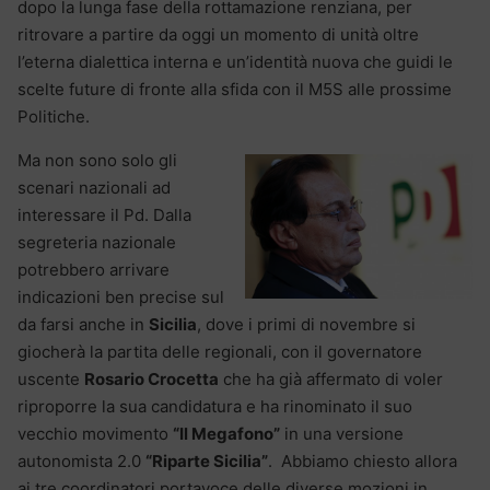
dopo la lunga fase della rottamazione renziana, per
ritrovare a partire da oggi un momento di unità oltre
l’eterna dialettica interna e un’identità nuova che guidi le
scelte future di fronte alla sfida con il M5S alle prossime
Politiche.
Ma non sono solo gli
scenari nazionali ad
interessare il Pd. Dalla
segreteria nazionale
potrebbero arrivare
indicazioni ben precise sul
da farsi anche in
Sicilia
, dove i primi di novembre si
giocherà la partita delle regionali, con il governatore
uscente
Rosario Crocetta
che ha già affermato di voler
riproporre la sua candidatura e ha rinominato il suo
vecchio movimento
“Il Megafono”
in una versione
autonomista 2.0
“Riparte Sicilia”
. Abbiamo chiesto allora
ai tre coordinatori portavoce delle diverse mozioni in