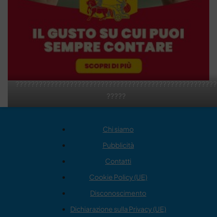
????????????????????????????????????????????????????
?????
Chi siamo
Pubblicità
Contatti
Cookie Policy (UE)
Disconoscimento
Dichiarazione sulla Privacy (UE)