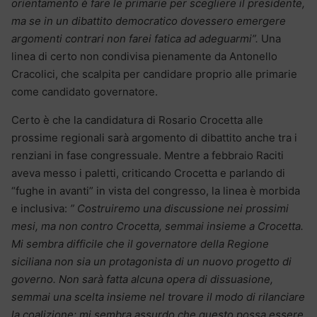
orientamento è fare le primarie per scegliere il presidente,
ma se in un dibattito democratico dovessero emergere
argomenti contrari non farei fatica ad adeguarmi”.
Una
linea di certo non condivisa pienamente da Antonello
Cracolici, che scalpita per candidare proprio alle primarie
come candidato governatore.
Certo è che la candidatura di Rosario Crocetta alle
prossime regionali sarà argomento di dibattito anche tra i
renziani in fase congressuale. Mentre a febbraio Raciti
aveva messo i paletti, criticando Crocetta e parlando di
“fughe in avanti” in vista del congresso, la linea è morbida
e inclusiva:
” Costruiremo una discussione nei prossimi
mesi, ma non contro Crocetta, semmai insieme a Crocetta.
Mi sembra difficile che il governatore della Regione
siciliana non sia un protagonista di un nuovo progetto di
governo. Non sarà fatta alcuna opera di dissuasione,
semmai una scelta insieme nel trovare il modo di rilanciare
la coalizione: mi sembra assurdo che questo possa essere