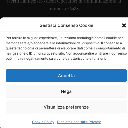
iscritta al Registro degli Operatori di Comunicazione al
numero 26988
Sito gestito da
La Digitale srl
–
info@ladigitale.it
Gestisci Consenso Cookie
Per fornire le migliori esperienze, utilizziamo tecnologie come i cookie per
memorizzare e/o accedere alle informazioni del dispositivo. Il consenso a
queste tecnologie ci permetterà di elaborare dati come il comportamento di
navigazione o ID unici su questo sito. Non acconsentire o ritirare il consenso
può influire negativamente su alcune caratteristiche e funzioni.
Accetta
Nega
Visualizza preferenze
Cookie Policy
Dichiarazione sulla Privacy