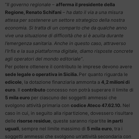
“
Il governo regionale
–
afferma il presidente della
Regione, Renato Schifani
–
ha dato il via a una misura
attesa per sostenere un settore strategico della nostra
economia. Si tratta di un comparto che da qualche anno
vive una situazione di difficoltà che si è acuita durante
l’emergenza sanitaria. Anche in questo caso, attraverso
l’Irfis e la sua piattaforma digitale, diamo risposte concrete
agli operatori del mondo editoriale”
.
Per potere ottenere il contributo le imprese devono avere
sede legale o operativa in Sicilia.
Per quanto riguarda le
edicole
, la dotazione finanziaria ammonta a
4,2 milioni di
euro
. Il
contributo
concesso non potrà superare il limite di
5 mila euro
per ciascuno dei soggetti ammessi che
svolgono attività primaria con
codice Ateco 47.62.10.
Nel
caso in cui, in seguito alla ripartizione, dovessero risultare
delle
risorse residue
, queste saranno ripartite
in parti
uguali
, sempre nel limite massimo di
5 mila euro
, tra i
soggetti ammessi che svolgono un’attività secondaria con