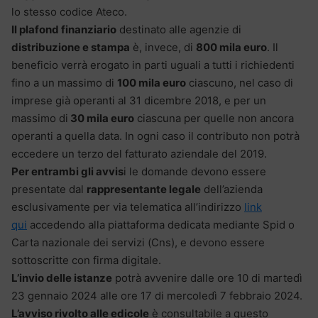
lo stesso codice Ateco.
Il plafond finanziario
destinato alle agenzie di
distribuzione e stampa
è, invece, di
800 mila euro
. Il
beneficio verrà erogato in parti uguali a tutti i richiedenti
fino a un massimo di
100 mila euro
ciascuno, nel caso di
imprese già operanti al 31 dicembre 2018, e per un
massimo di
30 mila euro
ciascuna per quelle non ancora
operanti a quella data. In ogni caso il contributo non potrà
eccedere un terzo del fatturato aziendale del 2019.
Per entrambi gli avvis
i le domande devono essere
presentate dal
rappresentante legale
dell’azienda
esclusivamente per via telematica all’indirizzo
link
qui
accedendo alla piattaforma dedicata mediante Spid o
Carta nazionale dei servizi (Cns), e devono essere
sottoscritte con firma digitale.
L’invio delle istanze
potrà avvenire dalle ore 10 di martedì
23 gennaio 2024 alle ore 17 di mercoledì 7 febbraio 2024.
L’avviso rivolto alle edicole
è consultabile a questo