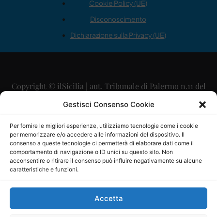
Cookie Policy (UE)
Disconoscimento
Dichiarazione sulla Privacy (UE)
Copyright © ilSicilia | aut. Tribunale di Palermo n.11 del
29/09/2015
Gestisci Consenso Cookie
Editore: Mercurio Comunicazione Soc. Coop. A.R.L.
Per fornire le migliori esperienze, utilizziamo tecnologie come i cookie
per memorizzare e/o accedere alle informazioni del dispositivo. Il
Direttore Editoriale: Maurizio Scaglione
consenso a queste tecnologie ci permetterà di elaborare dati come il
comportamento di navigazione o ID unici su questo sito. Non
Direttore Responsabile: Maria Calabrese
acconsentire o ritirare il consenso può influire negativamente su alcune
caratteristiche e funzioni.
p.zza Sant’Oliva, 9 – 90141 – Palermo – 091335557
P.IVA: 06334930820
Accetta
Mercurio Comunicazione Società Cooperativa a r.l. è