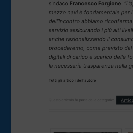
sindaco
Francesco Forgione
.
“L’
mezzo navi è fondamentale per le
dell’incontro abbiamo riconfermat
servizio assicurando i più alti livell
anche razionalizzando il consumo
procederemo, come previsto dal Pia
digitali di carico e scarico delle f
la necessaria trasparenza nella ge
Tutti gli articoli dell'autore
Artic
Questo articolo fa parte delle categorie: