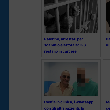
Palermo, arrestati per
Pa
scambio elettorale: in 3
di
restano in carcere
I selfie in clinica, i whatsapp
M
con gli altri pazienti: la
ce