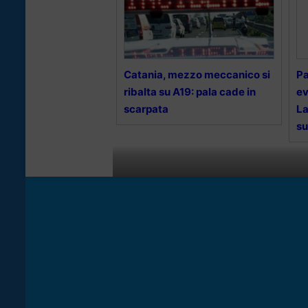
Catania, mezzo meccanico si
Pa
ribalta su A19: pala cade in
ev
scarpata
La
su