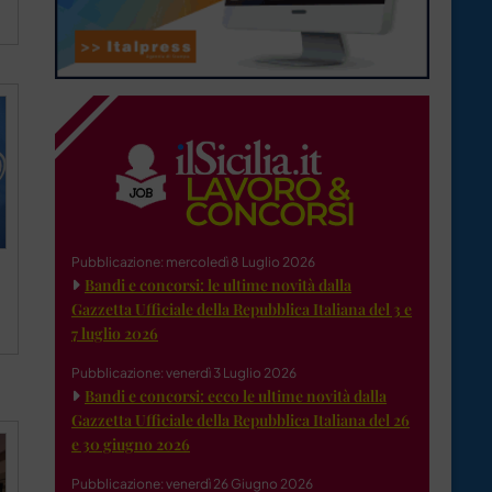
Pubblicazione: mercoledì 8 Luglio 2026
Bandi e concorsi: le ultime novità dalla
Gazzetta Ufficiale della Repubblica Italiana del 3 e
7 luglio 2026
Pubblicazione: venerdì 3 Luglio 2026
Bandi e concorsi: ecco le ultime novità dalla
Gazzetta Ufficiale della Repubblica Italiana del 26
e 30 giugno 2026
Pubblicazione: venerdì 26 Giugno 2026