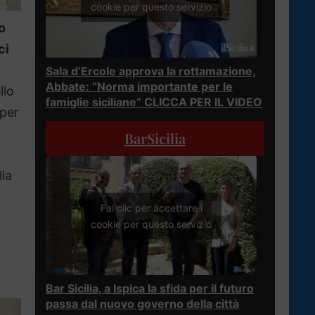
cookie per questo servizio
o
ci
Sala d’Ercole approva la rottamazione,
Abbate: “Norma importante per le
llo
famiglie siciliane” CLICCA PER IL VIDEO
 per
BarSicilia
lla
Fai clic per accettare i
cookie per questo servizio
Bar Sicilia, a Ispica la sfida per il futuro
passa dal nuovo governo della città