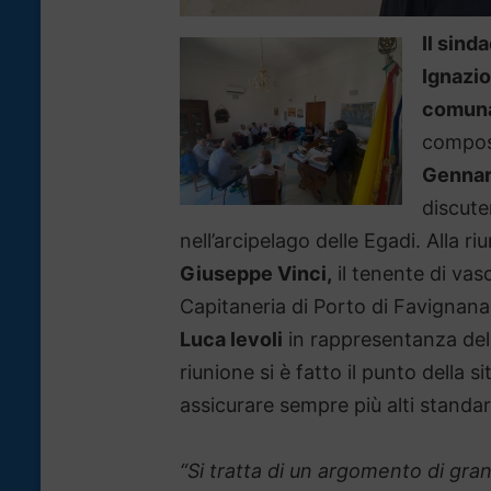
Il sind
Ignazio
comunal
compos
Gennar
discute
nell’arcipelago delle Egadi. Alla 
Giuseppe Vinci,
il tenente di vas
Capitaneria di Porto di Favignana
Luca Ievoli
in rappresentanza della
riunione si è fatto il punto della si
assicurare sempre più alti standard
“Si tratta di un argomento di gra