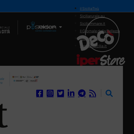
il SiciliaTivù
Siciliarurale.eu
Siciliammare.it
Il Network
Il Giornale della Bellezza
Siciliamedica.it
Sanitainsicilia.it