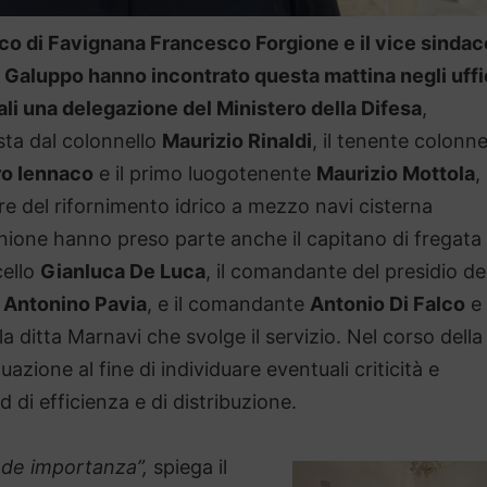
aco di Favignana Francesco Forgione e il vice sindac
 Galuppo hanno incontrato questa mattina negli uffi
i una delegazione del Ministero della Difesa
,
ta dal colonnello
Maurizio Rinaldi
, il tenente colonne
o Iennaco
e il primo luogotenente
Maurizio Mottola
,
re del rifornimento idrico a mezzo navi cisterna
riunione hanno preso parte anche il capitano di fregata
cello
Gianluca De Luca
, il comandante del presidio de
Antonino Pavia
, e il comandante
Antonio Di Falco
e
 ditta Marnavi che svolge il servizio. Nel corso della
tuazione al fine di individuare eventuali criticità e
 di efficienza e di distribuzione.
nde importanza”,
spiega il