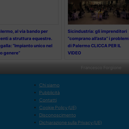
lermo, al via bando per
Sicindustria: gli imprenditori
enti a struttura equestre.
“comprano all’asta” i problem
galla: “Impianto unico nel
di Palermo CLICCA PER IL
o genere”
VIDEO
Francesco Forgione
Chi siamo
Pubblicità
Contatti
Cookie Policy (UE)
Disconoscimento
Dichiarazione sulla Privacy (UE)