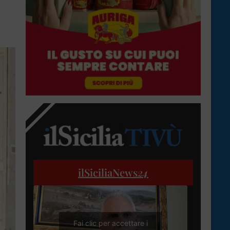
ilSiciliaNews
24
Fai clic per accettare i