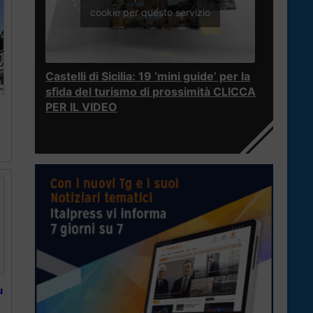
cookie per questo servizio
Castelli di Sicilia: 19 ‘mini guide’ per la
sfida del turismo di prossimità CLICCA
PER IL VIDEO
u