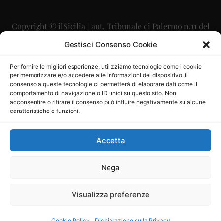
Copyright © ilSicilia | aut. Tribunale di Palermo n.11 del
29/09/2015
Gestisci Consenso Cookie
Editore: Mercurio Comunicazione Soc. Coop. A.R.L.
Per fornire le migliori esperienze, utilizziamo tecnologie come i cookie
per memorizzare e/o accedere alle informazioni del dispositivo. Il
Direttore Editoriale: Maurizio Scaglione
consenso a queste tecnologie ci permetterà di elaborare dati come il
comportamento di navigazione o ID unici su questo sito. Non
Direttore Responsabile: Maria Calabrese
acconsentire o ritirare il consenso può influire negativamente su alcune
caratteristiche e funzioni.
p.zza Sant’Oliva, 9 – 90141 – Palermo – 091335557
P.IVA: 06334930820
Accetta
Mercurio Comunicazione Società Cooperativa a r.l. è
iscritta al Registro degli Operatori di Comunicazione al
Nega
numero 26988
Visualizza preferenze
Sito gestito da
La Digitale srl
–
info@ladigitale.it
Cookie Policy
Dichiarazione sulla Privacy