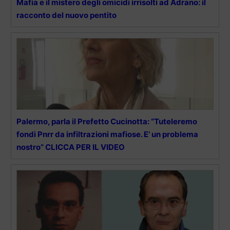
Mafia e il mistero degli omicidi irrisolti ad Adrano: il
racconto del nuovo pentito
Palermo, parla il Prefetto Cucinotta: “Tuteleremo
fondi Pnrr da infiltrazioni mafiose. E’ un problema
nostro” CLICCA PER IL VIDEO