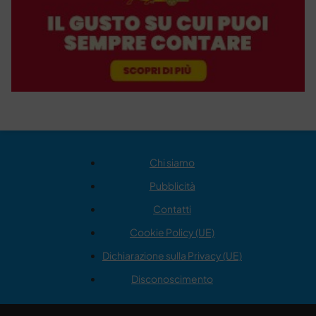
Chi siamo
Pubblicità
Contatti
Cookie Policy (UE)
Dichiarazione sulla Privacy (UE)
Disconoscimento