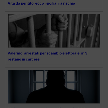
Vita da pentito: ecco i siciliani a rischio
Palermo, arrestati per scambio elettorale: in 3
restano in carcere