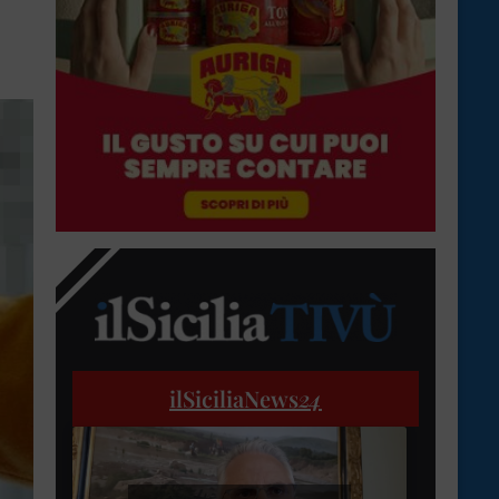
ilSiciliaNews
24