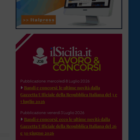
Pubblicazione: mercoledì 8 Luglio 2026
Bandi e concorsi: le ultime novità dalla
Gazzetta Ufficiale della Repubblica Italiana del 3 e
7 luglio 2026
Pubblicazione: venerdì 3 Luglio 2026
Bandi e concorsi: ecco le ultime novità dalla
Gazzetta Ufficiale della Repubblica Italiana del 26
e 30 giugno 2026