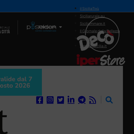
il SiciliaTivù
Siciliarurale.eu
Siciliammare.it
Il Network
Il Giornale della Bellezza
Siciliamedica.it
Sanitainsicilia.it