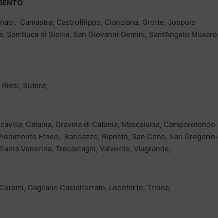
GENTO
:
naci, Camastra, Castrofilippo, Cianciana, Grotte, Joppolo
a, Sambuca di Sicilia, San Giovanni Gemini, Sant’Angelo Muxaro
Riesi, Sutera;
ncavilla, Catania, Gravina di Catania, Mascalucia, Camporotondo
, Piedimonte Etneo, Randazzo, Riposto, San Cono, San Gregorio 
, Santa Venerina, Trecastagni, Valverde, Viagrande;
erami, Gagliano Castelferrato, Leonforte, Troina;