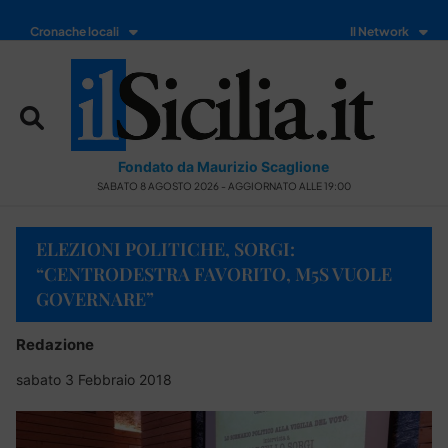
Cronache locali
Il Network
Fondato da Maurizio Scaglione
SABATO 8 AGOSTO 2026 - AGGIORNATO ALLE 19:00
ELEZIONI POLITICHE, SORGI:
“CENTRODESTRA FAVORITO, M5S VUOLE
GOVERNARE”
Redazione
sabato 3 Febbraio 2018