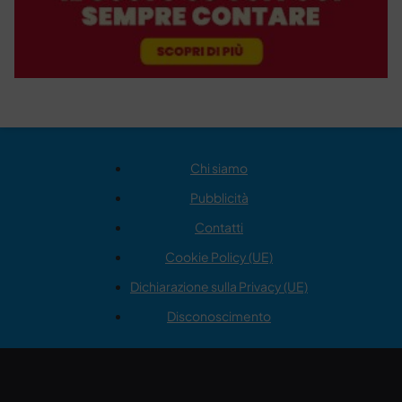
Chi siamo
Pubblicità
Contatti
Cookie Policy (UE)
Dichiarazione sulla Privacy (UE)
Disconoscimento