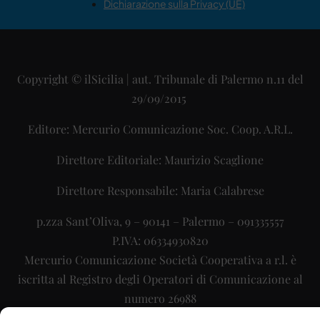
Dichiarazione sulla Privacy (UE)
Copyright © ilSicilia | aut. Tribunale di Palermo n.11 del
29/09/2015
Editore: Mercurio Comunicazione Soc. Coop. A.R.L.
Direttore Editoriale: Maurizio Scaglione
Direttore Responsabile: Maria Calabrese
p.zza Sant’Oliva, 9 – 90141 – Palermo – 091335557
P.IVA: 06334930820
Mercurio Comunicazione Società Cooperativa a r.l. è
iscritta al Registro degli Operatori di Comunicazione al
numero 26988