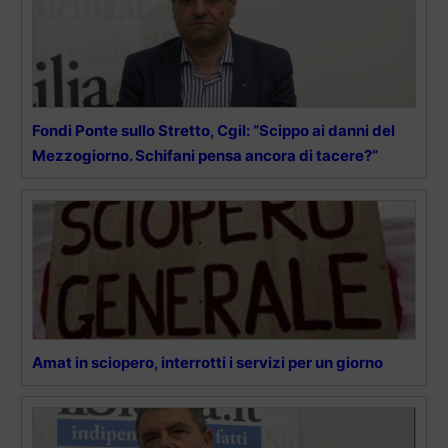
Fondi Ponte sullo Stretto, Cgil: “Scippo ai danni del
Mezzogiorno. Schifani pensa ancora di tacere?”
Amat in sciopero, interrotti i servizi per un giorno