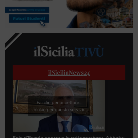
ilSiciliaNews
24
Fai clic per accettare i
cookie per questo servizio
Sala d’Ercole approva la rottamazione, Abbate: