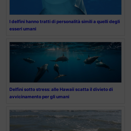
I delfini hanno tratti di personalità simili a quelli degli
esseri umani
Delfini sotto stress: alle Hawaii scatta il divieto di
avvicinamento per gli umani