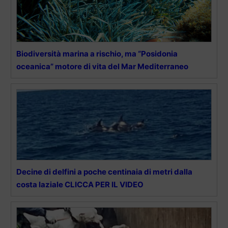
Biodiversità marina a rischio, ma “Posidonia
oceanica” motore di vita del Mar Mediterraneo
Decine di delfini a poche centinaia di metri dalla
costa laziale CLICCA PER IL VIDEO