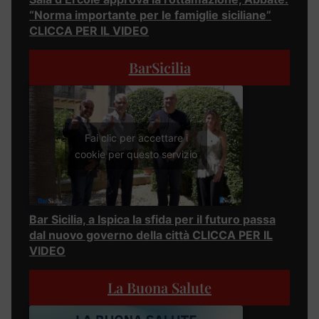
“Norma importante per le famiglie siciliane”
CLICCA PER IL VIDEO
BarSicilia
Fai clic per accettare i
cookie per questo servizio
Bar Sicilia, a Ispica la sfida per il futuro passa
dal nuovo governo della città CLICCA PER IL
VIDEO
La Buona Salute