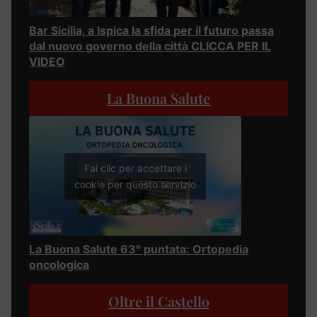
Bar Sicilia, a Ispica la sfida per il futuro passa
dal nuovo governo della città CLICCA PER IL
VIDEO
La Buona Salute
Fai clic per accettare i
cookie per questo servizio
La Buona Salute 63° puntata: Ortopedia
oncologica
Oltre il Castello