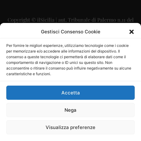
Copyright © ilSicilia | aut. Tribunale di Palermo n.11 del
29/09/2015
Gestisci Consenso Cookie
Editore: Mercurio Comunicazione Soc. Coop. A.R.L.
Per fornire le migliori esperienze, utilizziamo tecnologie come i cookie
per memorizzare e/o accedere alle informazioni del dispositivo. Il
Direttore Editoriale: Maurizio Scaglione
consenso a queste tecnologie ci permetterà di elaborare dati come il
comportamento di navigazione o ID unici su questo sito. Non
Direttore Responsabile: Maria Calabrese
acconsentire o ritirare il consenso può influire negativamente su alcune
caratteristiche e funzioni.
p.zza Sant’Oliva, 9 – 90141 – Palermo – 091335557
P.IVA: 06334930820
Accetta
Mercurio Comunicazione Società Cooperativa a r.l. è
iscritta al Registro degli Operatori di Comunicazione al
Nega
numero 26988
Visualizza preferenze
Sito gestito da
La Digitale srl
–
info@ladigitale.it