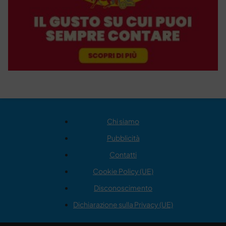
Chi siamo
Pubblicità
Contatti
Cookie Policy (UE)
Disconoscimento
Dichiarazione sulla Privacy (UE)