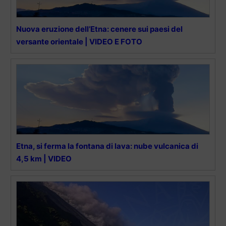
Nuova eruzione dell’Etna: cenere sui paesi del
versante orientale | VIDEO E FOTO
Etna, si ferma la fontana di lava: nube vulcanica di
4,5 km | VIDEO