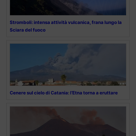
Stromboli: intensa attività vulcanica, frana lungo la
Sciara del fuoco
Cenere sul cielo di Catania: l’Etna torna a eruttare