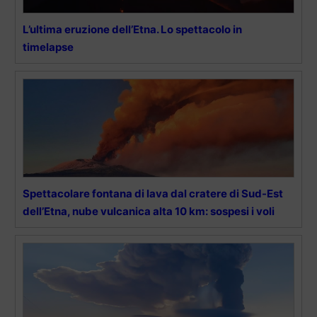
L’ultima eruzione dell’Etna. Lo spettacolo in
timelapse
Spettacolare fontana di lava dal cratere di Sud-Est
dell’Etna, nube vulcanica alta 10 km: sospesi i voli