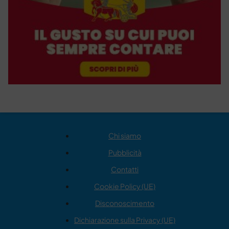
Chi siamo
Pubblicità
Contatti
Cookie Policy (UE)
Disconoscimento
Dichiarazione sulla Privacy (UE)