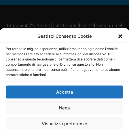
Copyright © ilSicilia | aut. Tribunale di Palermo n.11 del
29/09/2015
Gestisci Consenso Cookie
Editore: Mercurio Comunicazione Soc. Coop. A.R.L.
Per fornire le migliori esperienze, utilizziamo tecnologie come i cookie
per memorizzare e/o accedere alle informazioni del dispositivo. Il
Direttore Editoriale: Maurizio Scaglione
consenso a queste tecnologie ci permetterà di elaborare dati come il
comportamento di navigazione o ID unici su questo sito. Non
Direttore Responsabile: Maria Calabrese
acconsentire o ritirare il consenso può influire negativamente su alcune
caratteristiche e funzioni.
p.zza Sant’Oliva, 9 – 90141 – Palermo – 091335557
P.IVA: 06334930820
Accetta
Mercurio Comunicazione Società Cooperativa a r.l. è
iscritta al Registro degli Operatori di Comunicazione al
Nega
numero 26988
Visualizza preferenze
Sito gestito da
La Digitale srl
–
info@ladigitale.it