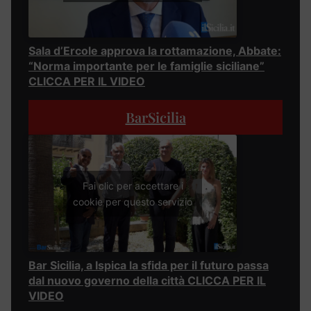
Sala d’Ercole approva la rottamazione, Abbate:
“Norma importante per le famiglie siciliane”
CLICCA PER IL VIDEO
BarSicilia
Fai clic per accettare i
cookie per questo servizio
Bar Sicilia, a Ispica la sfida per il futuro passa
dal nuovo governo della città CLICCA PER IL
VIDEO