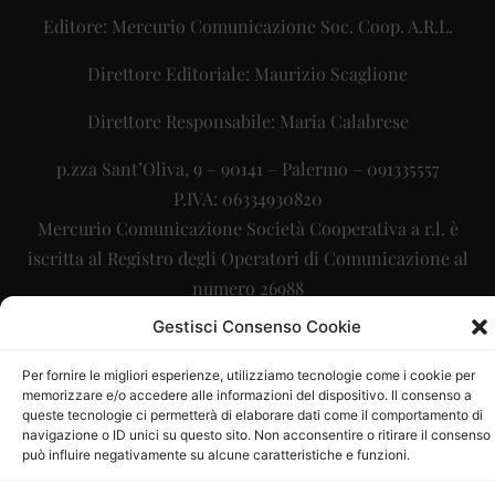
Editore: Mercurio Comunicazione Soc. Coop. A.R.L.
Direttore Editoriale: Maurizio Scaglione
Direttore Responsabile: Maria Calabrese
p.zza Sant’Oliva, 9 – 90141 – Palermo – 091335557
P.IVA: 06334930820
Mercurio Comunicazione Società Cooperativa a r.l. è
iscritta al Registro degli Operatori di Comunicazione al
numero 26988
Gestisci Consenso Cookie
Sito gestito da
La Digitale srl
–
info@ladigitale.it
Per fornire le migliori esperienze, utilizziamo tecnologie come i cookie per
memorizzare e/o accedere alle informazioni del dispositivo. Il consenso a
queste tecnologie ci permetterà di elaborare dati come il comportamento di
navigazione o ID unici su questo sito. Non acconsentire o ritirare il consenso
può influire negativamente su alcune caratteristiche e funzioni.