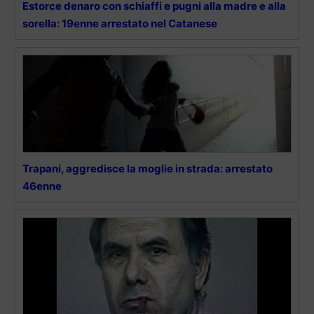
Estorce denaro con schiaffi e pugni alla madre e alla
sorella: 19enne arrestato nel Catanese
Trapani, aggredisce la moglie in strada: arrestato
46enne