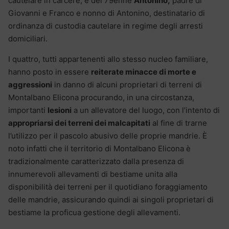
cautelare in carcere, e del 79enne
Antonino,
padre di
Giovanni e Franco e nonno di Antonino, destinatario di
ordinanza di custodia cautelare in regime degli arresti
domiciliari.
I quattro, tutti appartenenti allo stesso nucleo familiare,
hanno posto in essere
reiterate minacce di morte e
aggressioni
in danno di alcuni proprietari di terreni di
Montalbano Elicona procurando, in una circostanza,
importanti
lesioni
a un allevatore del luogo, con l’intento di
appropriarsi dei terreni dei malcapitati
al fine di trarne
l’utilizzo per il pascolo abusivo delle proprie mandrie. È
noto infatti che il territorio di Montalbano Elicona è
tradizionalmente caratterizzato dalla presenza di
innumerevoli allevamenti di bestiame unita alla
disponibilità dei terreni per il quotidiano foraggiamento
delle mandrie, assicurando quindi ai singoli proprietari di
bestiame la proficua gestione degli allevamenti.