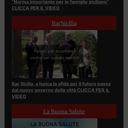
“Norma importante per le famiglie siciliane”
CLICCA PER IL VIDEO
BarSicilia
Fai clic per accettare i
cookie per questo servizio
Bar Sicilia, a Ispica la sfida per il futuro passa
dal nuovo governo della città CLICCA PER IL
VIDEO
La Buona Salute