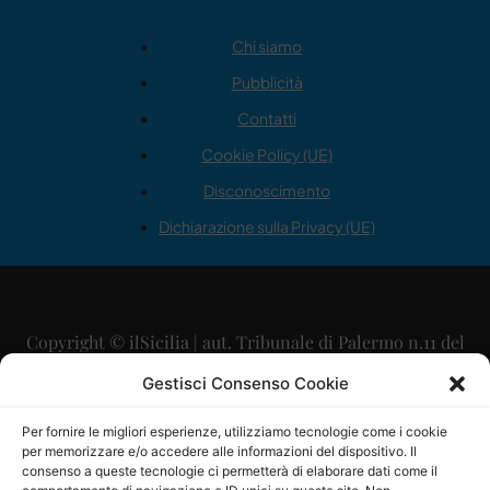
Chi siamo
Pubblicità
Contatti
Cookie Policy (UE)
Disconoscimento
Dichiarazione sulla Privacy (UE)
Copyright © ilSicilia | aut. Tribunale di Palermo n.11 del
29/09/2015
Gestisci Consenso Cookie
Editore: Mercurio Comunicazione Soc. Coop. A.R.L.
Per fornire le migliori esperienze, utilizziamo tecnologie come i cookie
per memorizzare e/o accedere alle informazioni del dispositivo. Il
Direttore Editoriale: Maurizio Scaglione
consenso a queste tecnologie ci permetterà di elaborare dati come il