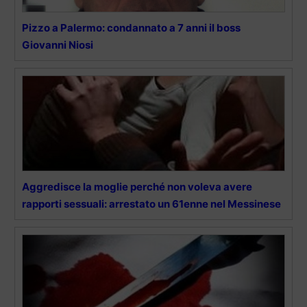
Pizzo a Palermo: condannato a 7 anni il boss
Giovanni Niosi
Aggredisce la moglie perché non voleva avere
rapporti sessuali: arrestato un 61enne nel Messinese