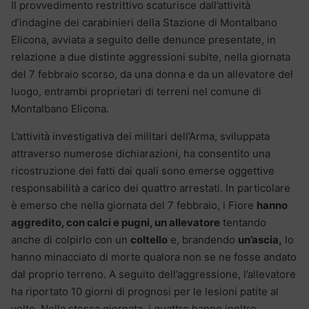
Il provvedimento restrittivo scaturisce dall’attività
d’indagine dei carabinieri della Stazione di Montalbano
Elicona, avviata a seguito delle denunce presentate, in
relazione a due distinte aggressioni subite, nella giornata
del 7 febbraio scorso, da una donna e da un allevatore del
luogo, entrambi proprietari di terreni nel comune di
Montalbano Elicona.
L’attività investigativa dei militari dell’Arma, sviluppata
attraverso numerose dichiarazioni, ha consentito una
ricostruzione dei fatti dai quali sono emerse oggettive
responsabilità a carico dei quattro arrestati. In particolare
è emerso che nella giornata del 7 febbraio, i Fiore
hanno
aggredito, con calci e pugni, un allevatore
tentando
anche di colpirlo con un
coltello
e, brandendo
un’ascia,
lo
hanno minacciato di morte qualora non se ne fosse andato
dal proprio terreno. A seguito dell’aggressione, l’allevatore
ha riportato 10 giorni di prognosi per le lesioni patite al
volto. Nella stessa giornata, i quattro hanno inoltre