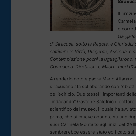
Siracus
Il prezi
Carmela 
è correda
Gargallo
di Siracusa, sotto la Regola, e Giurisdiz
coltivare le Virtù, Diligente, Assidua, e 
Contemplazione pochi la uguagliarono. C
Compagna, Direttrice, e Madre, morì d’A
A renderlo noto è padre Mario Alfarano, 
siracusano sta collaborando con l’obiettiv
dell’edificio. Due tasselli importanti del
“indagando” Gastone Saletnich, dottore 
scientifico del museo, il quale ha avviat
prima, che si muove appunto su una dupl
suor Carmela Montalto agli inizi del XVIII
sembrerebbe essere stato edificato sui 