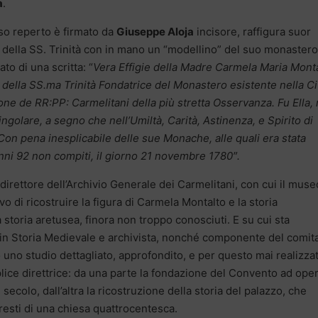
a
.
oso reperto è firmato da
Giuseppe Aloja
incisore, raffigura suor
della SS. Trinità con in mano un “modellino” del suo monaster
to di una scritta: “
Vera Effigie della Madre Carmela Maria Mont
 della SS.ma Trinità Fondatrice del Monastero esistente nella Ci
ione de RR:PP: Carmelitani della più stretta Osservanza. Fu Ella, 
singolare, a segno che nell’Umiltà, Carità, Astinenza, e Spirito di
on pena inesplicabile delle sue Monache, alle quali era stata
nni 92 non compiti, il giorno 21 novembre 1780″.
direttore dell’Archivio Generale dei Carmelitani, con cui il muse
o di ricostruire la figura di Carmela Montalto e la storia
la storia aretusea, finora non troppo conosciuti. E su cui sta
in Storia Medievale e archivista, nonché componente del comit
o uno studio dettagliato, approfondito, e per questo mai realizza
ice direttrice: da una parte la fondazione del Convento ad oper
 secolo, dall’altra la ricostruzione della storia del palazzo, che
resti di una chiesa quattrocentesca.