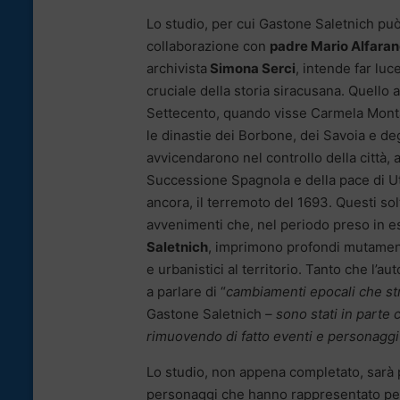
Lo studio, per cui Gastone Saletnich può
collaborazione con
padre Mario Alfara
archivista
Simona Serci
, intende far lu
cruciale della storia siracusana. Quello a
Settecento, quando visse Carmela Montal
le dinastie dei Borbone, dei Savoia e de
avvicendarono nel controllo della città, 
Successione Spagnola e della pace di Utr
ancora, il terremoto del 1693. Questi sol
avvenimenti che, nel periodo preso in 
Saletnich
, imprimono profondi mutamenti p
e urbanistici al territorio. Tanto che l’au
a parlare di “
cambiamenti epocali che s
Gastone Saletnich
– sono stati in parte c
rimuovendo di fatto eventi e personaggi c
Lo studio, non appena completato, sarà p
personaggi che hanno rappresentato pe