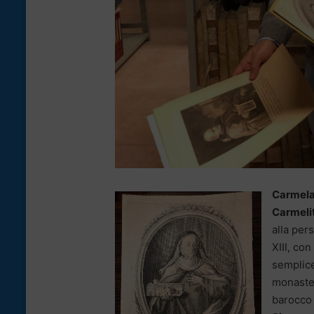
Carmela
Carmeli
alla per
XIII, co
semplice
monaster
barocco 