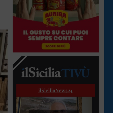
ilSiciliaNews
24