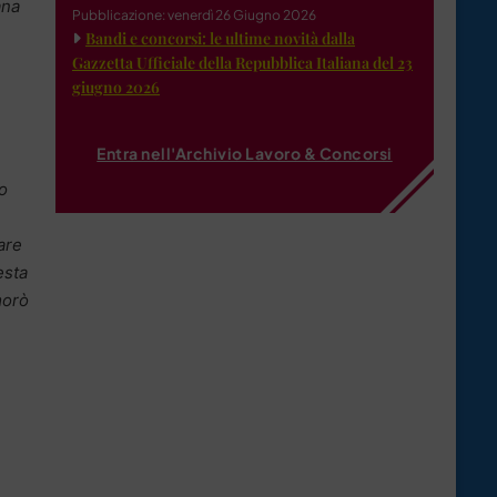
ana
Pubblicazione: venerdì 26 Giugno 2026
Bandi e concorsi: le ultime novità dalla
Gazzetta Ufficiale della Repubblica Italiana del 23
giugno 2026
Entra nell'Archivio Lavoro & Concorsi
o
are
esta
morò