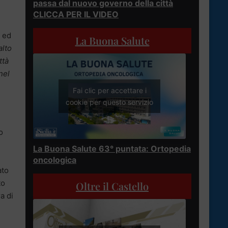
passa dal nuovo governo della città
CLICCA PER IL VIDEO
o ed
La Buona Salute
alto
ttà
nel
Fai clic per accettare i
cookie per questo servizio
o
La Buona Salute 63° puntata: Ortopedia
oncologica
ato
to
Oltre il Castello
a di