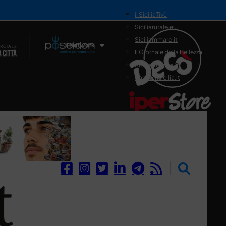
il SiciliaTivù
Siciliarurale.eu
Siciliammare.it
Il Network
Il Giornale della Bellezza
Siciliamedica.it
Sanitainsicilia.it