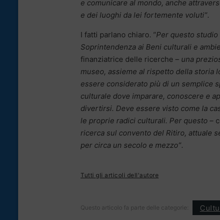
e comunicare al mondo, anche attraverso 
e dei luoghi da lei fortemente voluti”
.
I fatti parlano chiaro. “
Per questo studio 
Soprintendenza ai Beni culturali e ambie
finanziatrice delle ricerche –
una prezios
museo, assieme al rispetto della storia
essere considerato più di un semplice s
culturale dove imparare, conoscere e app
divertirsi. Deve essere visto come la ca
le proprie radici culturali. Per questo
– c
ricerca sul convento del Ritiro, attuale
per circa un secolo e mezzo”
.
Tutti gli articoli dell'autore
Cultu
Questo articolo fa parte delle categorie: