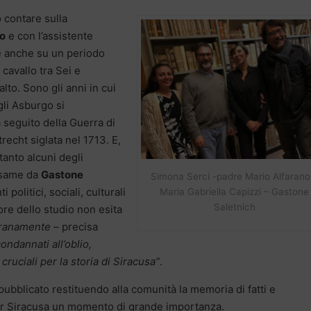
 contare sulla
no
e con l’assistente
ce anche su un periodo
 cavallo tra Sei e
to. Sono gli anni in cui
gli Asburgo si
a seguito della Guerra di
echt siglata nel 1713. E,
tanto alcuni degli
esame da
Gastone
Simona Serci -padre Mario Alfarano
olitici, sociali, culturali
Maria Gabriella Capizzi – Gastone
Saletnich
tore dello studio non esita
tranamente –
precisa
ondannati all’oblio,
ruciali per la storia di Siracusa”
.
ubblicato restituendo alla comunità la memoria di fatti e
r Siracusa un momento di grande importanza.