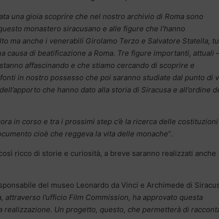
tata una gioia scoprire che nel nostro archivio di Roma sono
di questo monastero siracusano e alle figure che l’hanno
o ma anche i venerabili Girolamo Terzo e Salvatore Statella, tut
 una causa di beatificazione a Roma. Tre figure importanti, attuali
stanno affascinando e che stiamo cercando di scoprire e
 fonti in nostro possesso che poi saranno studiate dal punto di v
dell’apporto che hanno dato alla storia di Siracusa e all’ordine d
ora in corso e tra i prossimi step c’è la ricerca delle costituzioni
documento cioè che reggeva la vita delle monache
“.
così ricco di storie e curiosità, a breve saranno realizzati anche
esponsabile del museo Leonardo da Vinci e Archimede di Siracu
, attraverso l’ufficio Film Commission, ha approvato questa
sua realizzazione. Un progetto, questo, che permetterà di raccont