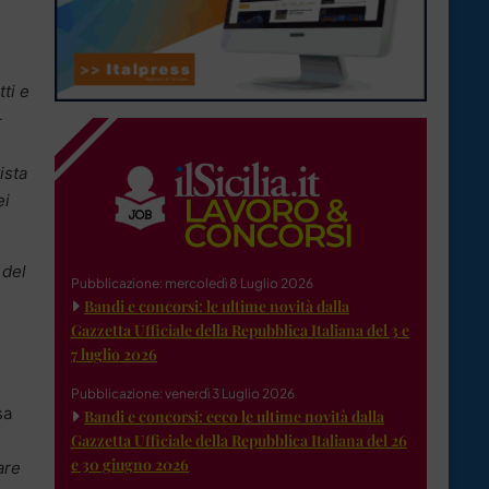
ti e
–
ista
ei
 del
Pubblicazione: mercoledì 8 Luglio 2026
Bandi e concorsi: le ultime novità dalla
Gazzetta Ufficiale della Repubblica Italiana del 3 e
7 luglio 2026
Pubblicazione: venerdì 3 Luglio 2026
sa
Bandi e concorsi: ecco le ultime novità dalla
Gazzetta Ufficiale della Repubblica Italiana del 26
e 30 giugno 2026
are