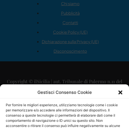
Chi siamo
Pubblicità
Contatti
Cookie Policy (UE)
Dichiarazione sulla Privacy (UE)
Disconoscimento
Copyright © ilSicilia | aut. Tribunale di Palermo n.11 del
29/09/2015
Gestisci Consenso Cookie
Editore: Mercurio Comunicazione Soc. Coop. A.R.L.
Per fornire le migliori esperienze, utilizziamo tecnologie come i cookie
per memorizzare e/o accedere alle informazioni del dispositivo. Il
Direttore Editoriale: Maurizio Scaglione
consenso a queste tecnologie ci permetterà di elaborare dati come il
comportamento di navigazione o ID unici su questo sito. Non
Direttore Responsabile: Maria Calabrese
acconsentire o ritirare il consenso può influire negativamente su alcune