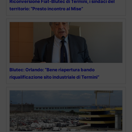
Riconversione Fiat-Blutec di Termini, i sindaci del
territorio: “Presto incontro al Mise”
Blutec: Orlando: “Bene riapertura bando
riqualificazione sito industriale di Termini”