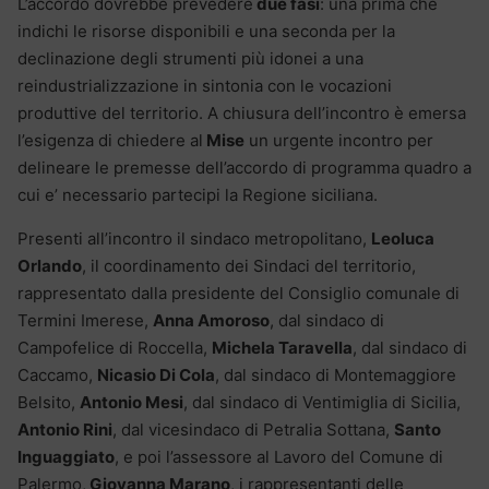
L’accordo dovrebbe prevedere
due fasi
: una prima che
indichi le risorse disponibili e una seconda per la
declinazione degli strumenti più idonei a una
reindustrializzazione in sintonia con le vocazioni
produttive del territorio. A chiusura dell’incontro è emersa
l’esigenza di chiedere al
Mise
un urgente incontro per
delineare le premesse dell’accordo di programma quadro a
cui e’ necessario partecipi la Regione siciliana.
Presenti all’incontro il sindaco metropolitano,
Leoluca
Orlando
, il coordinamento dei Sindaci del territorio,
rappresentato dalla presidente del Consiglio comunale di
Termini Imerese,
Anna Amoroso
, dal sindaco di
Campofelice di Roccella,
Michela Taravella
, dal sindaco di
Caccamo,
Nicasio Di Cola
, dal sindaco di Montemaggiore
Belsito,
Antonio Mesi
, dal sindaco di Ventimiglia di Sicilia,
Antonio Rini
, dal vicesindaco di Petralia Sottana,
Santo
Inguaggiato
, e poi l’assessore al Lavoro del Comune di
Palermo,
Giovanna Marano
, i rappresentanti delle