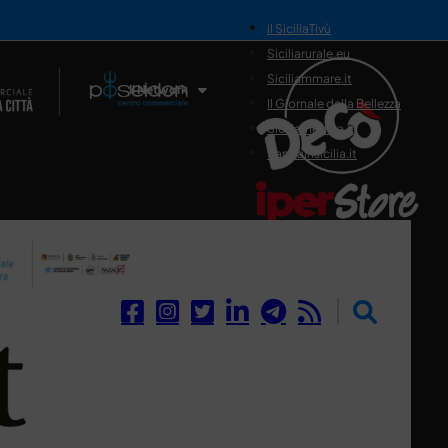
il SiciliaTivù
Siciliarurale.eu
Siciliammare.it
Il Network
Il Giornale della Bellezza
Siciliamedica.it
Sanitainsicilia.it