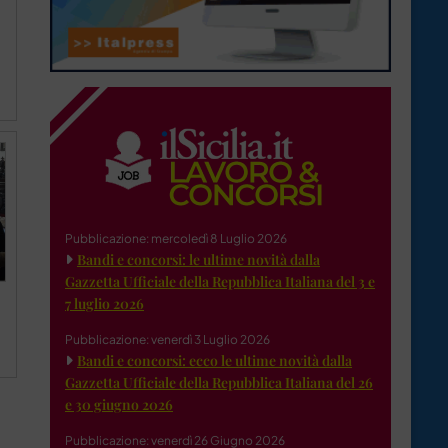
Pubblicazione: mercoledì 8 Luglio 2026
Bandi e concorsi: le ultime novità dalla
Gazzetta Ufficiale della Repubblica Italiana del 3 e
7 luglio 2026
Pubblicazione: venerdì 3 Luglio 2026
Bandi e concorsi: ecco le ultime novità dalla
Gazzetta Ufficiale della Repubblica Italiana del 26
e 30 giugno 2026
Pubblicazione: venerdì 26 Giugno 2026