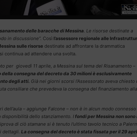
risanamento delle baracche di Messina
. Le risorse destinate a
do in discussione”.
Così
l’assessore regionale alle Infrastruttu
essina sulle risorse
destinate ad affrontare la drammatica
si continua ad attendere una svolta.
ato per giovedì 11 aprile, a Messina sul tema del Risanamento –
vio della consegna del decreto da 30 milioni è esclusivamente
to degli atti.
Già nei giorni scorsi l’Assessorato aveva chiesto
duta consiliare che prevedeva la consegna del finanziamento all
vori dell’aula – aggiunge Falcone – non è in alcun modo connesso 
la disponibilità dello stanziamento. I
fondi per Messina non sono 
riprova di ciò stamane si è tenuto l’ultimo tavolo tecnico a Paler
 dettagli.
La consegna del decreto è stata fissata per il 29 apri