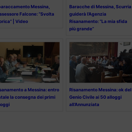
baraccamento Messina,
Baracche di Messina, Scurria
assessore Falcone: “Svolta
guiderà l’Agenzia
orica” | Video
Risanamento: “La mia sfida
più grande”
sanamento a Messina: entro
Risanamento Messina: ok del
tale la consegna dei primi
Genio Civile ai 50 alloggi
loggi
all’Annunziata