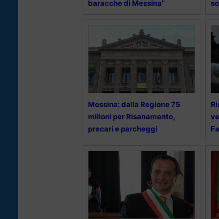
baracche di Messina”
so
Messina: dalla Regione 75
Ri
milioni per Risanamento,
ve
precari e parcheggi
F