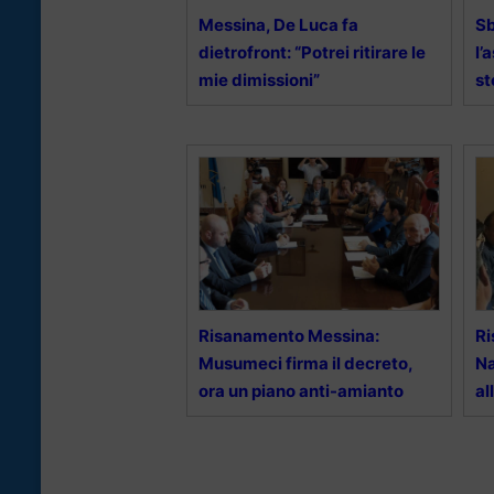
Messina, De Luca fa
S
dietrofront: “Potrei ritirare le
l’
mie dimissioni”
st
Risanamento Messina:
Ri
Musumeci firma il decreto,
Na
ora un piano anti-amianto
al