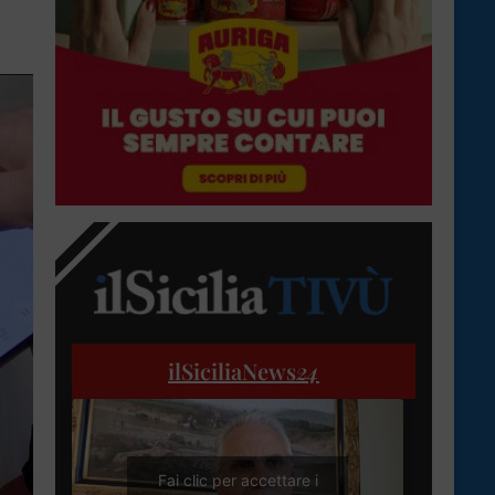
ilSiciliaNews
24
Fai clic per accettare i