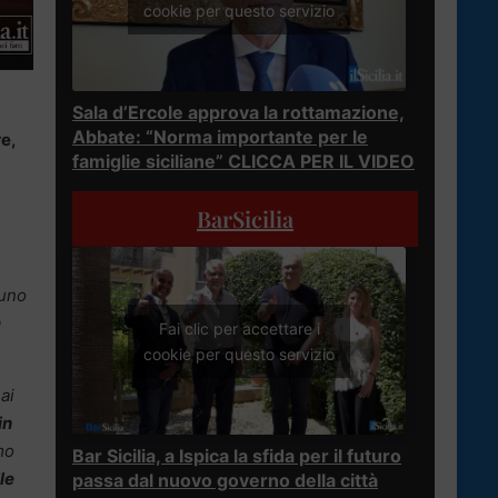
cookie per questo servizio
Sala d’Ercole approva la rottamazione,
Abbate: “Norma importante per le
re,
famiglie siciliane” CLICCA PER IL VIDEO
BarSicilia
 uno
a
Fai clic per accettare i
cookie per questo servizio
ai
in
mo
Bar Sicilia, a Ispica la sfida per il futuro
le
passa dal nuovo governo della città