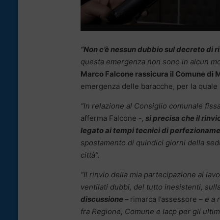
“Non c’è nessun dubbio sul decreto di 
questa emergenza non sono in alcun mo
Marco Falcone rassicura il Comune di M
emergenza delle baracche, per la quale 
“In relazione al Consiglio comunale fiss
afferma Falcone
-,
si precisa che il rin
legato ai tempi tecnici di perfezionamen
spostamento di quindici giorni della se
città”.
“Il rinvio della mia partecipazione ai la
ventilati dubbi, del tutto inesistenti, sul
discussione –
rimarca l’assessore
– e a 
fra Regione, Comune e Iacp per gli ultimi