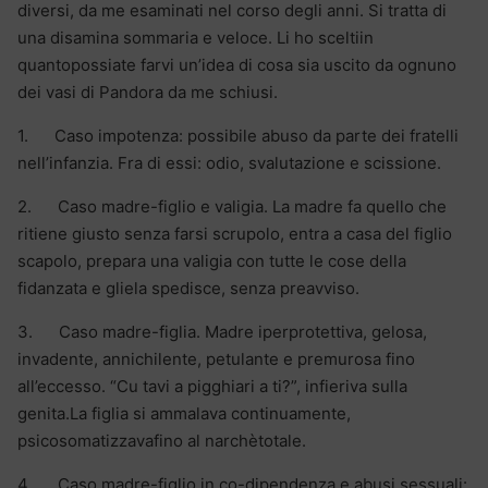
diversi, da me esaminati nel corso degli anni. Si tratta di
una disamina sommaria e veloce. Li ho sceltiin
quantopossiate farvi un’idea di cosa sia uscito da ognuno
dei vasi di Pandora da me schiusi.
1. Caso impotenza: possibile abuso da parte dei fratelli
nell’infanzia. Fra di essi: odio, svalutazione e scissione.
2. Caso madre-figlio e valigia. La madre fa quello che
ritiene giusto senza farsi scrupolo, entra a casa del figlio
scapolo, prepara una valigia con tutte le cose della
fidanzata e gliela spedisce, senza preavviso.
3. Caso madre-figlia. Madre iperprotettiva, gelosa,
invadente, annichilente, petulante e premurosa fino
all’eccesso. “Cu tavi a pigghiari a ti?”, infieriva sulla
genita.La figlia si ammalava continuamente,
psicosomatizzavafino al narchètotale.
4. Caso madre-figlio in co-dipendenza e abusi sessuali: