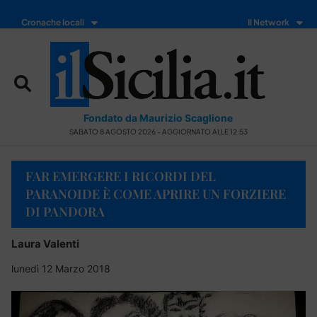
Cronache locali
Il Network
Fondato da Maurizio Scaglione
SABATO 8 AGOSTO 2026 - AGGIORNATO ALLE 12:53
FAR EMERGERE I RICORDI DEL
PARANOIDE È COME APRIRE UN FORZIERE
DI PANDORA
Laura Valenti
lunedì 12 Marzo 2018