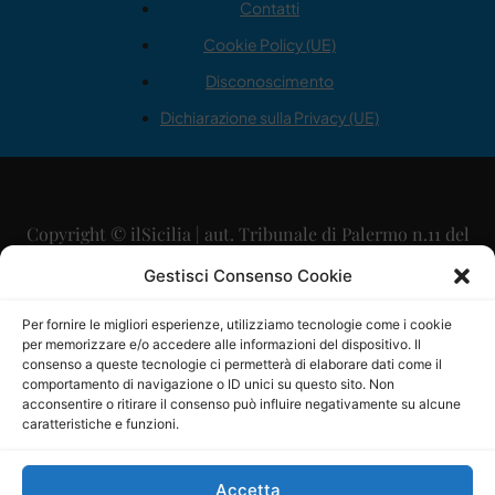
Contatti
Cookie Policy (UE)
Disconoscimento
Dichiarazione sulla Privacy (UE)
Copyright © ilSicilia | aut. Tribunale di Palermo n.11 del
29/09/2015
Gestisci Consenso Cookie
Editore: Mercurio Comunicazione Soc. Coop. A.R.L.
Per fornire le migliori esperienze, utilizziamo tecnologie come i cookie
per memorizzare e/o accedere alle informazioni del dispositivo. Il
Direttore Editoriale: Maurizio Scaglione
consenso a queste tecnologie ci permetterà di elaborare dati come il
comportamento di navigazione o ID unici su questo sito. Non
Direttore Responsabile: Maria Calabrese
acconsentire o ritirare il consenso può influire negativamente su alcune
caratteristiche e funzioni.
p.zza Sant’Oliva, 9 – 90141 – Palermo – 091335557
P.IVA: 06334930820
Accetta