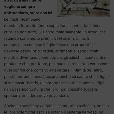
attaccati alla madre,
vogliono sempre
abbracciarla, stare con lei.
Le madri ricambiano
questo affetto ritenendo superflue alcune attenzioni e
cure (se non tutte), viziando materialmente, in alcuni casi
(quando sono molto premurose) sì, in altri no. Si
comportano come se il figlio fosse una proprietà e
dovesse eseguire gli ordini, altrimenti ci sono i ricatti
morali o diventano come trapani, giradischi incantati, di un
petulante che, per forza, portano alla resa. Non conoscono
quei confini che portano a rispettare l’intimità dell’altro,
perciò entrano senza bussare, anche se sanno che il figlio
si sta masturbando, gli aprono i cassetti, insomma, i figli
non possiedono nulla che loro non possano toccare,
spostare, decidere dove deve stare.
Anche se suscitano antipatia, se mettono a disagio, se con
le loro polemiche astruse urtano il sistema nervoso, noi