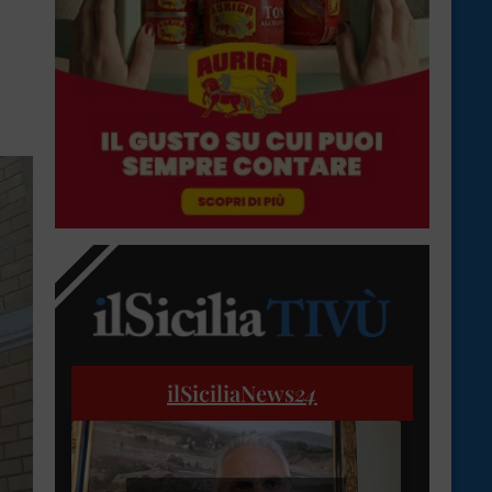
ilSiciliaNews
24