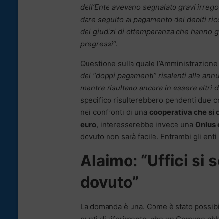
dell’Ente avevano segnalato gravi irregola
dare seguito al pagamento dei debiti ri
dei giudizi di ottemperanza che hanno ge
pregressi
“.
Questione sulla quale l’Amministrazione
dei “doppi pagamenti” risalenti alle annu
mentre risultano ancora in essere altri 
specifico risulterebbero pendenti due cr
nei confronti di una
cooperativa che si o
euro
, interesserebbe invece una
Onlus 
dovuto non sarà facile. Entrambi gli enti 
Alaimo: “Uffici si 
dovuto”
La domanda è una. Come è stato possibil
punti di riferimento, che un Comune abb