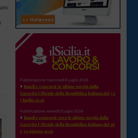
atto
l
Pubblicazione: mercoledì 8 Luglio 2026
Bandi e concorsi: le ultime novità dalla
Gazzetta Ufficiale della Repubblica Italiana del 3 e
7 luglio 2026
Pubblicazione: venerdì 3 Luglio 2026
Bandi e concorsi: ecco le ultime novità dalla
Gazzetta Ufficiale della Repubblica Italiana del 26
e 30 giugno 2026