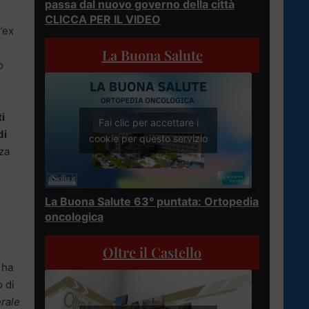
passa dal nuovo governo della città
CLICCA PER IL VIDEO
’ex
La Buona Salute
o
i
Fai clic per accettare i
di
cookie per questo servizio
za
La Buona Salute 63° puntata: Ortopedia
oncologica
Oltre il Castello
 ha
o di
erale