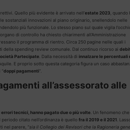
ettivi. Quello più evidente è arrivato nell’
estate 2023
, quando l
e sostanziali innovazioni al piano originario, snellendolo nelle
ndendolo più funzionale. Lo stesso piano sul quale vigila l’occhi
l’organo di controllo ha chiesto chiarimenti all’Amministrazione
essano il programma di rientro. Circa 250 pagine nelle quali i
tti della spending review comunale. Dal continuo ricorso ai
debit
società Partecipate
. Dalla necessità di
innalzare le percentuali 
Aquile. E proprio sotto questa categoria figura un caso abbastan
 “
doppi pagamenti
“.
pagamenti all’assessorato alle
i errori tecnici, hanno pagato due o più volte
. Un fenomeno che
 Il periodo citato nell’ordinanza è quello
fra il 2019 e il 2021
. Lass
i nel parere, “
sia il Collegio dei Revisori che la Ragioneria gen