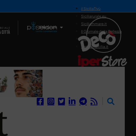
il SiciliaTivù
Siciliarurale.eu
Siciliammare.it
Il Network
Il Giornale della Bellezza
Siciliamedica.it
Sanitainsicilia.it