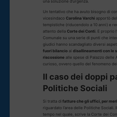
una soluzione d’urgenza.
Un tentativo che ha avuto bisogno di corr
vicesindaco
Carolina Varchi
apportò dell
tempistiche (riducendolo a 10 anni) e re
attento della
Corte dei Conti
. E proprio 
Comunale su una serie di punti che inter
giudici hanno scandagliato diversi aspe
fuori bilancio
ai
disallineamenti con le 
riscossione
alle spese di Palazzo delle 
curioso, ovvero quello del fenomeno dei
Il caso dei doppi 
Politiche Sociali
Si tratta di
fatture che gli uffici, per mer
riguardato l’area delle Politiche Sociali.
tempo nel quale, scrive la Corte dei Cont