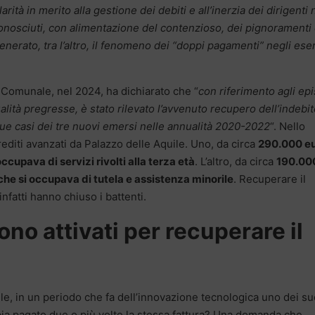
rità in merito alla gestione dei debiti e all’inerzia dei dirigenti 
conosciuti, con alimentazione del contenzioso, dei pignoramenti
nerato, tra l’altro, il fenomeno dei “doppi pagamenti” negli eser
 Comunale, nel 2024, ha dichiarato che “
con riferimento agli ep
alità pregresse, è stato rilevato l’avvenuto recupero dell’indebit
due casi dei tre nuovi emersi nelle annualità 2020-2022
“. Nello
editi avanzati da Palazzo delle Aquile. Uno, da circa
290.000 e
ccupava di servizi rivolti alla terza età
. L’altro, da circa
190.00
che si occupava di tutela e assistenza minorile
. Recuperare il
infatti hanno chiuso i battenti.
sono attivati per recuperare il
e, in un periodo che fa dell’innovazione tecnologica uno dei su
ia pagato due o più volte la stessa fattura? Una domanda che