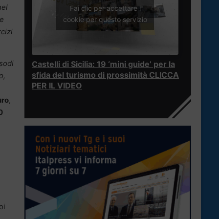
nel
Fai clic per accettare i
 e
cookie per questo servizio
cizi
isodi
Castelli di Sicilia: 19 ‘mini guide’ per la
sfida del turismo di prossimità CLICCA
o,
PER IL VIDEO
uro
,
0
oi