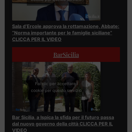
Sala d’Ercole approva la rottamazione, Abbate:
“Norma importante per le famiglie siciliane”
CLICCA PER IL VIDEO
BarSicilia
Fai clic per accettare i
cookie per questo servizio
Bar Sicilia, a Ispica la sfida per il futuro passa
dal nuovo governo della città CLICCA PER IL
VIDEO