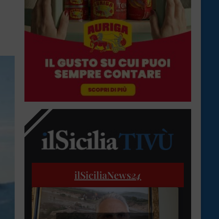
ilSiciliaNews
24