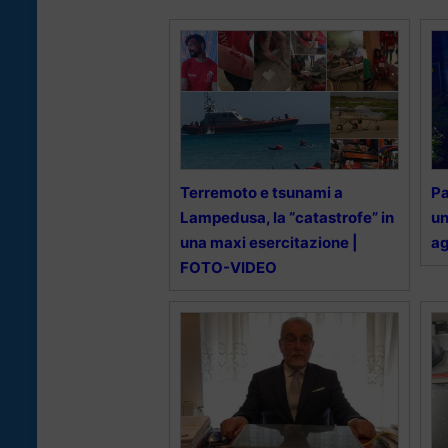
Terremoto e tsunami a
Pa
Lampedusa, la “catastrofe” in
un
una maxi esercitazione |
ag
FOTO-VIDEO