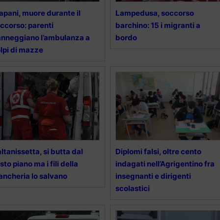
apani, muore durante il
Lampedusa, soccorso
ccorso: parenti
barchino: 15 i migranti a
nneggiano l’ambulanza a
bordo
lpi di mazze
ltanissetta, si butta dal
Diplomi falsi, oltre cento
sto piano ma i fili della
indagati nell’Agrigentino fra
ancheria lo salvano
insegnanti e dirigenti
scolastici