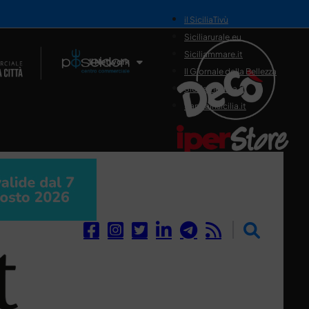
il SiciliaTivù
Siciliarurale.eu
Siciliammare.it
Il Network
Il Giornale della Bellezza
Siciliamedica.it
Sanitainsicilia.it