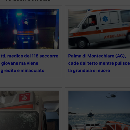
tti, medico del 118 soccorre
Palma di Montechiaro (AG),
 giovane ma viene
cade dal tetto mentre pulisce
gredito e minacciato
la grondaia e muore