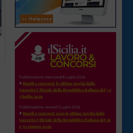
Pubblicazione: mercoledì 8 Luglio 2026
Bandi e concorsi: le ultime novità dalla
Gazzetta Ufficiale della Repubblica Italiana del 3 e
7 luglio 2026
Pubblicazione: venerdì 3 Luglio 2026
Bandi e concorsi: ecco le ultime novità dalla
Gazzetta Ufficiale della Repubblica Italiana del 26
e 30 giugno 2026