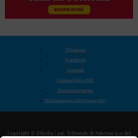
Chi siamo
Pubblicità
Contatti
Cookie Policy (UE)
Disconoscimento
Dichiarazione sulla Privacy (UE)
Copyright © ilSicilia | aut. Tribunale di Palermo n.11 del