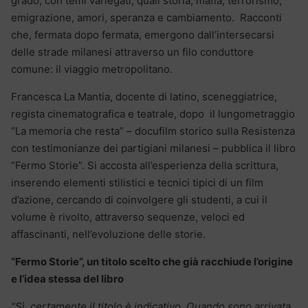
grado, con temi variegati, quali storia, mafia, terrorismo,
emigrazione, amori, speranza e cambiamento. Racconti
che, fermata dopo fermata, emergono dall’intersecarsi
delle strade milanesi attraverso un filo conduttore
comune: il viaggio metropolitano.
Francesca La Mantia, docente di latino, sceneggiatrice,
regista cinematografica e teatrale, dopo il lungometraggio
“La memoria che resta” – docufilm storico sulla Resistenza
con testimonianze dei partigiani milanesi – pubblica il libro
“Fermo Storie”. Si accosta all’esperienza della scrittura,
inserendo elementi stilistici e tecnici tipici di un film
d’azione, cercando di coinvolgere gli studenti, a cui il
volume è rivolto, attraverso sequenze, veloci ed
affascinanti, nell’evoluzione delle storie.
“Fermo Storie”, un titolo scelto che già racchiude l’origine
e l’idea stessa del libro
“Sì, certamente il titolo è indicativo. Quando sono arrivata