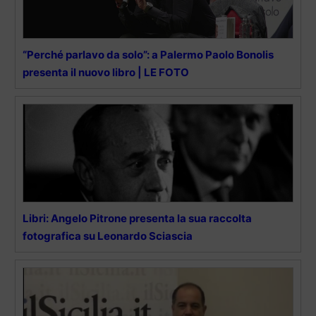
“Perché parlavo da solo”: a Palermo Paolo Bonolis
presenta il nuovo libro | LE FOTO
Libri: Angelo Pitrone presenta la sua raccolta
fotografica su Leonardo Sciascia