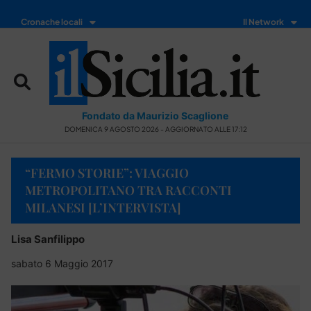
Cronache locali
Il Network
Fondato da Maurizio Scaglione
DOMENICA 9 AGOSTO 2026 - AGGIORNATO ALLE 17:12
“FERMO STORIE”: VIAGGIO
METROPOLITANO TRA RACCONTI
MILANESI [L’INTERVISTA]
Lisa Sanfilippo
sabato 6 Maggio 2017