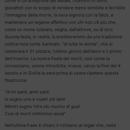
come in un’anteprima del Natale, ricevono in dono
giocattoli con lo scopo di rendere meno temibile e terribile
l’immagine della morte, la nera signora con la falce, e
mantenere un legame affettivo con chi non c’è più che,
come un nume tutelare, veglia, dall’altrove, su di loro.
Questa festa, in realtà, la erediteremmo da una tradizione
celtica nota come Samhain, “di tutte le anime”, che si
celebrava il 31 ottobre, l’ultimo giorno dell’anno e il primo
dell’inverno. La nostra Festa dei morti, così come la
conosciamo, venne introdotta, invece, verso la fine del X
secolo e in Sicilia la sera prima si usava ripetere questa
filastrocca:
“
Armi santi, armi santi
Io sugnu unu e vuatri siti tanti
Mentri sugnu ‘ntra stu munnu di guai
Cosi di morti mittiminni assai
”
Nell’ultima frase è chiaro il richiamo ai regali che, nella