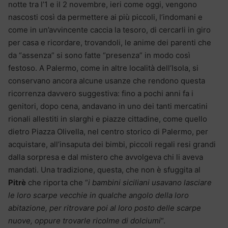
notte tra l’1 e il 2 novembre, ieri come oggi, vengono
nascosti così da permettere ai più piccoli, l’indomani e
come in un’avvincente caccia la tesoro, di cercarli in giro
per casa e ricordare, trovandoli, le anime dei parenti che
da “assenza” si sono fatte “presenza” in modo così
festoso. A Palermo, come in altre località dell’Isola, si
conservano ancora alcune usanze che rendono questa
ricorrenza davvero suggestiva: fino a pochi anni fa i
genitori, dopo cena, andavano in uno dei tanti mercatini
rionali allestiti in slarghi e piazze cittadine, come quello
dietro Piazza Olivella, nel centro storico di Palermo, per
acquistare, all’insaputa dei bimbi, piccoli regali resi grandi
dalla sorpresa e dal mistero che avvolgeva chi li aveva
mandati. Una tradizione, questa, che non è sfuggita al
Pitrè
che riporta che “
i bambini siciliani usavano lasciare
le loro scarpe vecchie in qualche angolo della loro
abitazione, per ritrovare poi al loro posto delle scarpe
nuove, oppure trovarle ricolme di dolciumi
“.