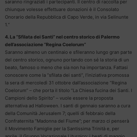
saranno ringraziati i partecipanti. Il centro di raccolta per
chiunque volesse effettuare donazioni è il Consolato
Onorario della Repubblica di Capo Verde, in via Selinunte
1.“
4. La “Sfilata dei Santi” nel centro storico di Palermo
dell’associazione “Regina Coelorum”
Saranno almeno un centinaio e sfileranno lungo gran parte
del centro storico, ognuno portando con sé la storia di un
beato, famoso o meno che sia non ha importanza. Fattasi
conoscere come la “sfilata dei santi”, l’iniziativa promossa
la sera di mercoledì 31 ottobre dall’associazione “Regina
Coelorum” – che porta il titolo “La Chiesa fucina dei Santi. I
Campioni dello Spirito” – vuole essere la proposta
alternativa ad Halloween. I santi di gennaio saranno a cura
della Comunità Jerusalem 7; quelli di febbraio della
Confraternita “Madonna del Fiume”; per marzo ci penserà
il Movimento Famiglie per la Santissima Trinità e, per
aprile, il Gruppo Vocazionale Liturgico; i beati di maggio