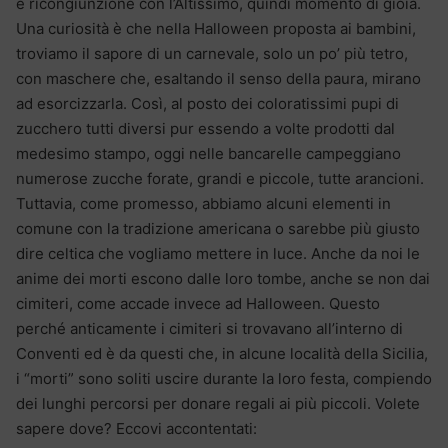
è ricongiunzione con l’Altissimo, quindi momento di gioia.
Una curiosità è che nella Halloween proposta ai bambini,
troviamo il sapore di un carnevale, solo un po’ più tetro,
con maschere che, esaltando il senso della paura, mirano
ad esorcizzarla. Così, al posto dei coloratissimi pupi di
zucchero tutti diversi pur essendo a volte prodotti dal
medesimo stampo, oggi nelle bancarelle campeggiano
numerose zucche forate, grandi e piccole, tutte arancioni.
Tuttavia, come promesso, abbiamo alcuni elementi in
comune con la tradizione americana o sarebbe più giusto
dire celtica che vogliamo mettere in luce. Anche da noi le
anime dei morti escono dalle loro tombe, anche se non dai
cimiteri, come accade invece ad Halloween. Questo
perché anticamente i cimiteri si trovavano all’interno di
Conventi ed è da questi che, in alcune località della Sicilia,
i “morti” sono soliti uscire durante la loro festa, compiendo
dei lunghi percorsi per donare regali ai più piccoli. Volete
sapere dove? Eccovi accontentati: