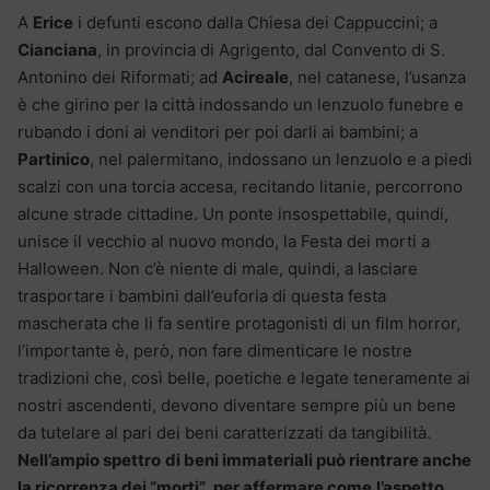
A
Erice
i defunti escono dalla Chiesa dei Cappuccini; a
Cianciana
, in provincia di Agrigento, dal Convento di S.
Antonino dei Riformati; ad
Acireale
, nel catanese, l’usanza
è che girino per la città indossando un lenzuolo funebre e
rubando i doni ai venditori per poi darli ai bambini; a
Partinico
, nel palermitano, indossano un lenzuolo e a piedi
scalzi con una torcia accesa, recitando litanie, percorrono
alcune strade cittadine. Un ponte insospettabile, quindi,
unisce il vecchio al nuovo mondo, la Festa dei morti a
Halloween. Non c’è niente di male, quindi, a lasciare
trasportare i bambini dall’euforia di questa festa
mascherata che li fa sentire protagonisti di un film horror,
l’importante è, però, non fare dimenticare le nostre
tradizioni che, così belle, poetiche e legate teneramente ai
nostri ascendenti, devono diventare sempre più un bene
da tutelare al pari dei beni caratterizzati da tangibilità.
Nell’ampio spettro
di beni immateriali può rientrare anche
la ricorrenza dei “morti”,
per affermare come
l’aspetto