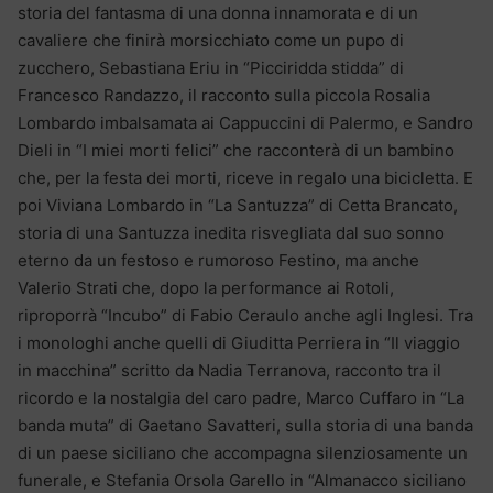
storia del fantasma di una donna innamorata e di un
cavaliere che finirà morsicchiato come un pupo di
zucchero, Sebastiana Eriu in “Picciridda stidda” di
Francesco Randazzo, il racconto sulla piccola Rosalia
Lombardo imbalsamata ai Cappuccini di Palermo, e Sandro
Dieli in “I miei morti felici” che racconterà di un bambino
che, per la festa dei morti, riceve in regalo una bicicletta. E
poi Viviana Lombardo in “La Santuzza” di Cetta Brancato,
storia di una Santuzza inedita risvegliata dal suo sonno
eterno da un festoso e rumoroso Festino, ma anche
Valerio Strati che, dopo la performance ai Rotoli,
riproporrà “Incubo” di Fabio Ceraulo anche agli Inglesi. Tra
i monologhi anche quelli di Giuditta Perriera in “Il viaggio
in macchina” scritto da Nadia Terranova, racconto tra il
ricordo e la nostalgia del caro padre, Marco Cuffaro in “La
banda muta” di Gaetano Savatteri, sulla storia di una banda
di un paese siciliano che accompagna silenziosamente un
funerale, e Stefania Orsola Garello in “Almanacco siciliano