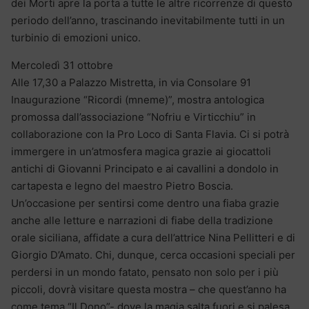
dei Morti apre la porta a tutte le altre ricorrenze di questo
periodo dell’anno, trascinando inevitabilmente tutti in un
turbinio di emozioni unico.
Mercoledì 31 ottobre
Alle 17,30 a Palazzo Mistretta, in via Consolare 91
Inaugurazione “Ricordi (mneme)”, mostra antologica
promossa dall’associazione “Nofriu e Virticchiu” in
collaborazione con la Pro Loco di Santa Flavia. Ci si potrà
immergere in un’atmosfera magica grazie ai giocattoli
antichi di Giovanni Principato e ai cavallini a dondolo in
cartapesta e legno del maestro Pietro Boscia.
Un’occasione per sentirsi come dentro una fiaba grazie
anche alle letture e narrazioni di fiabe della tradizione
orale siciliana, affidate a cura dell’attrice Nina Pellitteri e di
Giorgio D’Amato. Chi, dunque, cerca occasioni speciali per
perdersi in un mondo fatato, pensato non solo per i più
piccoli, dovrà visitare questa mostra – che quest’anno ha
come tema “Il Dono”- dove la magia salta fuori e si palesa