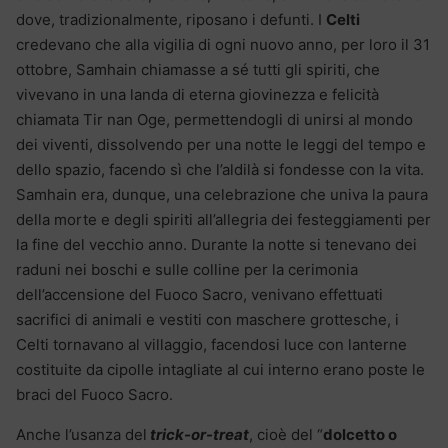
dove, tradizionalmente, riposano i defunti. I
Celti
credevano che alla vigilia di ogni nuovo anno, per loro il 31
ottobre, Samhain chiamasse a sé tutti gli spiriti, che
vivevano in una landa di eterna giovinezza e felicità
chiamata Tir nan Oge, permettendogli di unirsi al mondo
dei viventi, dissolvendo per una notte le leggi del tempo e
dello spazio, facendo sì che l’aldilà si fondesse con la vita.
Samhain era, dunque, una celebrazione che univa la paura
della morte e degli spiriti all’allegria dei festeggiamenti per
la fine del vecchio anno. Durante la notte si tenevano dei
raduni nei boschi e sulle colline per la cerimonia
dell’accensione del Fuoco Sacro, venivano effettuati
sacrifici di animali e vestiti con maschere grottesche, i
Celti tornavano al villaggio, facendosi luce con lanterne
costituite da cipolle intagliate al cui interno erano poste le
braci del Fuoco Sacro.
Anche l’usanza del
trick-or-treat
, cioè del “
dolcetto o