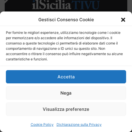
Gestisci Consenso Cookie
ilSiciliaNews
24
Per fornire le migliori esperienze, utilizziamo tecnologie come i cookie
per memorizzare e/o accedere alle informazioni del dispositivo. Il
consenso a queste tecnologie ci permetterà di elaborare dati come il
comportamento di navigazione o ID unici su questo sito. Non
Fai clic per accettare i
acconsentire o ritirare il consenso può influire negativamente su alcune
caratteristiche e funzioni.
cookie per questo servizio
Accetta
Sala d’Ercole approva la rottamazione, Abbate:
Nega
“Norma importante per le famiglie siciliane”
CLICCA PER IL VIDEO
Visualizza preferenze
BarSicilia
Cookie Policy
Dichiarazione sulla Privacy