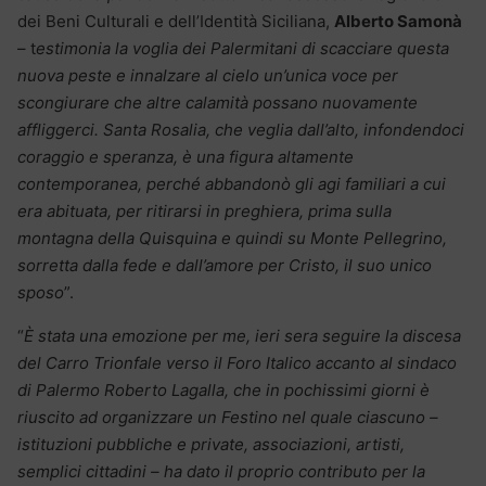
dei Beni Culturali e dell’Identità Siciliana,
Alberto Samonà
– t
estimonia la voglia dei Palermitani di scacciare questa
nuova peste e innalzare al cielo un’unica voce per
scongiurare che altre calamità possano nuovamente
affliggerci. Santa Rosalia, che veglia dall’alto, infondendoci
coraggio e speranza, è una figura altamente
contemporanea, perché abbandonò gli agi familiari a cui
era abituata, per ritirarsi in preghiera, prima sulla
montagna della Quisquina e quindi su Monte Pellegrino,
sorretta dalla fede e dall’amore per Cristo, il suo unico
sposo
”.
“
È stata una emozione per me, ieri sera seguire la discesa
del Carro Trionfale verso il Foro Italico accanto al sindaco
di Palermo Roberto Lagalla, che in pochissimi giorni è
riuscito ad organizzare un Festino nel quale ciascuno –
istituzioni pubbliche e private, associazioni, artisti,
semplici cittadini – ha dato il proprio contributo per la