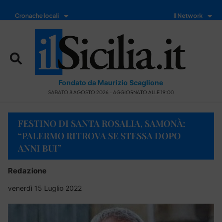
Cronache locali
Il Network
Fondato da Maurizio Scaglione
SABATO 8 AGOSTO 2026 - AGGIORNATO ALLE 19:00
FESTINO DI SANTA ROSALIA, SAMONÀ:
“PALERMO RITROVA SE STESSA DOPO
ANNI BUI”
Redazione
venerdì 15 Luglio 2022