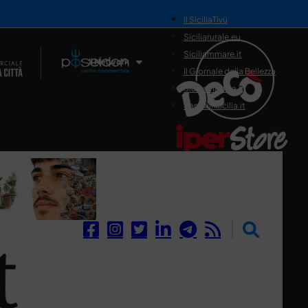
il SiciliaTivù
Siciliarurale.eu
Siciliammare.it
Il Network
Il Giornale della Bellezza
Siciliamedica.it
Sanitainsicilia.it