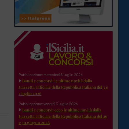
Pubblicazione: mercoledì 8 Luglio 2026
Bandi e concorsi: le ultime novità dalla
Gazzetta Ufficiale della Repubblica Italiana del 3 e
7 luglio 2026
Pubblicazione: venerdì 3 Luglio 2026
Bandi e concorsi: ecco le ultime novità dalla
Gazzetta Ufficiale della Repubblica Italiana del 26
e 30 giugno 2026