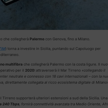
ino che collegherà
Palermo
con Genova, fino a Milano.
TIM
) torna a investire in Sicilia, puntando sul Capoluogo per
editerraneo.
no multifibra
che collegherà Palermo con la costa ligure. Il nu
perativo per il
2020:
attraverserà il Mar Tirreno
«collegando il
enter neutrale e connesso con 18 cavi internazionali – con la nu
va, direttamente collegata al ricco ecosistema digitale di Milano
 Tirreno supporterà ulteriori estensioni a sud della Sicilia. Una
 a 240 Tbps
, fornirà connettività avanzata tra Medio Oriente, Afr