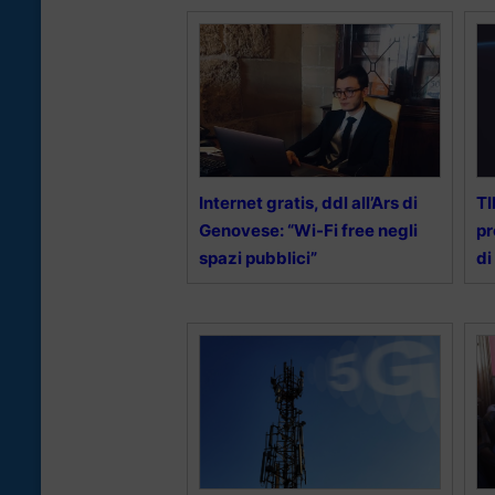
Internet gratis, ddl all’Ars di
TI
Genovese: “Wi-Fi free negli
pr
spazi pubblici”
di