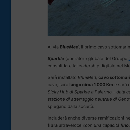
Al via
BlueMed
, il primo cavo sottomar
Sparkle
(operatore globale del Gruppo
consolidare la leadership digitale nel M
Sarà installato
BlueMed,
cavo sottomari
cavo, sarà
lungo circa 1.000 Km
e sarà o
Sicily Hub di Sparkle a Palermo – data c
stazione di atterraggio neutrale di Geno
spiegano dalla società.
Includerà anche diverse ramificazioni nel
fibra
ultraveloce
«con una capacità
fino