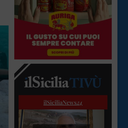
ilSiciliaNews
24