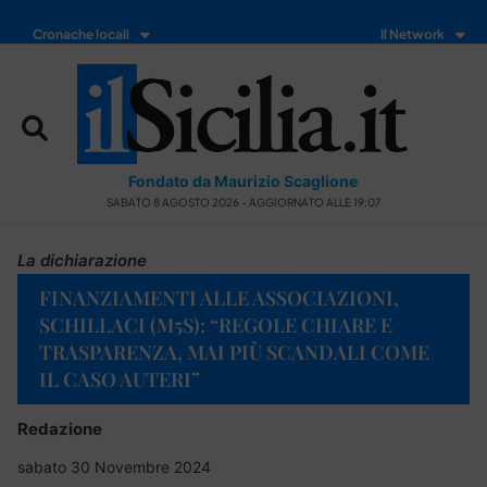
Cronache locali
Il Network
Fondato da Maurizio Scaglione
SABATO 8 AGOSTO 2026 - AGGIORNATO ALLE 19:07
La dichiarazione
FINANZIAMENTI ALLE ASSOCIAZIONI,
SCHILLACI (M5S): “REGOLE CHIARE E
TRASPARENZA, MAI PIÙ SCANDALI COME
IL CASO AUTERI”
Redazione
sabato 30 Novembre 2024