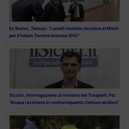
Ex Blutec, Tamajo: “Lunedì riunione decisiva al Mimit
per il futuro Termini Imerese (PA)”
Siccità, interrogazione al ministro dei Trasporti. Pd:
“Acqua razionata in centocinquanta Comuni siciliani”