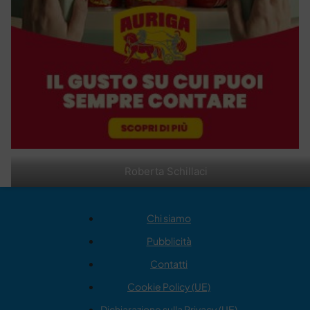
Roberta Schillaci
Chi siamo
Pubblicità
Contatti
Cookie Policy (UE)
Dichiarazione sulla Privacy (UE)