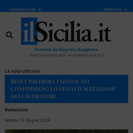
Cronache locali
Il Network
Fondato da Maurizio Scaglione
SABATO 8 AGOSTO 2026 - AGGIORNATO ALLE 12:53
La nota ufficiale
RESET PALERMO, I SINDACATI
CONFERMANO LO STATO D’AGITAZIONE
DEI LAVORATORI
Redazione
sabato 15 Giugno 2024