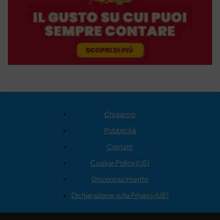
Chi siamo
Pubblicità
Contatti
Cookie Policy (UE)
Disconoscimento
Dichiarazione sulla Privacy (UE)