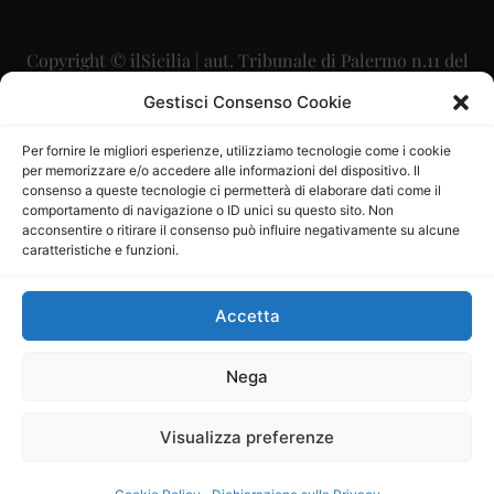
Copyright © ilSicilia | aut. Tribunale di Palermo n.11 del
29/09/2015
Gestisci Consenso Cookie
Editore: Mercurio Comunicazione Soc. Coop. A.R.L.
Per fornire le migliori esperienze, utilizziamo tecnologie come i cookie
per memorizzare e/o accedere alle informazioni del dispositivo. Il
Direttore Editoriale: Maurizio Scaglione
consenso a queste tecnologie ci permetterà di elaborare dati come il
comportamento di navigazione o ID unici su questo sito. Non
Direttore Responsabile: Maria Calabrese
acconsentire o ritirare il consenso può influire negativamente su alcune
caratteristiche e funzioni.
p.zza Sant’Oliva, 9 – 90141 – Palermo – 091335557
P.IVA: 06334930820
Accetta
Mercurio Comunicazione Società Cooperativa a r.l. è
iscritta al Registro degli Operatori di Comunicazione al
Nega
numero 26988
Visualizza preferenze
Sito gestito da
La Digitale srl
–
info@ladigitale.it