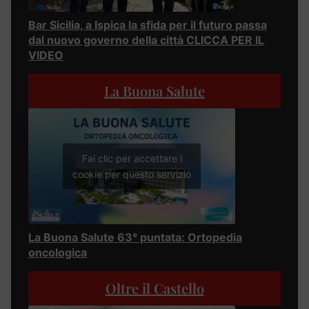
Bar Sicilia, a Ispica la sfida per il futuro passa
dal nuovo governo della città CLICCA PER IL
VIDEO
La Buona Salute
Fai clic per accettare i
cookie per questo servizio
La Buona Salute 63° puntata: Ortopedia
oncologica
Oltre il Castello