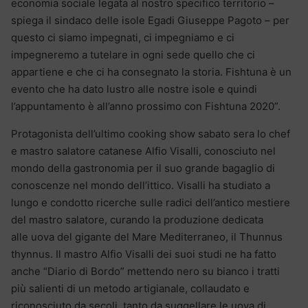
economia sociale legata al nostro specifico territorio –
spiega il sindaco delle isole Egadi Giuseppe Pagoto – per
questo ci siamo impegnati, ci impegniamo e ci
impegneremo a tutelare in ogni sede quello che ci
appartiene e che ci ha consegnato la storia. Fishtuna è un
evento che ha dato lustro alle nostre isole e quindi
l’appuntamento è all’anno prossimo con Fishtuna 2020”.
Protagonista dell’ultimo cooking show sabato sera lo chef
e mastro salatore catanese Alfio Visalli, conosciuto nel
mondo della gastronomia per il suo grande bagaglio di
conoscenze nel mondo dell’ittico. Visalli ha studiato a
lungo e condotto ricerche sulle radici dell’antico mestiere
del mastro salatore, curando la produzione dedicata
alle uova del gigante del Mare Mediterraneo, il Thunnus
thynnus. Il mastro Alfio Visalli dei suoi studi ne ha fatto
anche “Diario di Bordo” mettendo nero su bianco i tratti
più salienti di un metodo artigianale, collaudato e
riconosciuto da secoli, tanto da suggellare le uova di