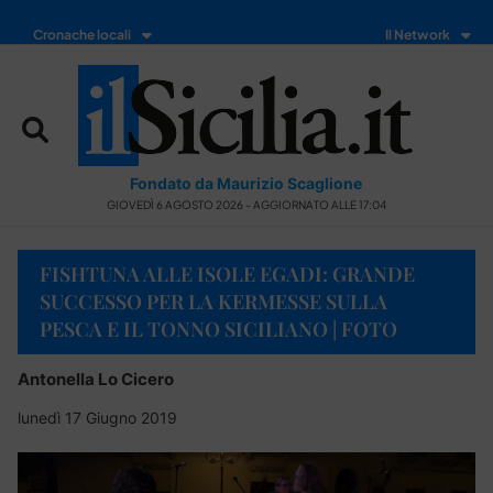
Cronache locali
Il Network
Fondato da Maurizio Scaglione
GIOVEDÌ 6 AGOSTO 2026 - AGGIORNATO ALLE 17:04
FISHTUNA ALLE ISOLE EGADI: GRANDE
SUCCESSO PER LA KERMESSE SULLA
PESCA E IL TONNO SICILIANO | FOTO
Antonella Lo Cicero
lunedì 17 Giugno 2019