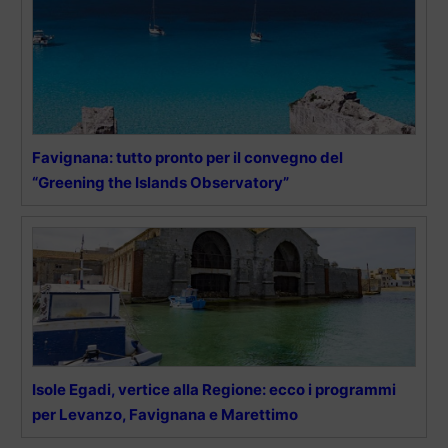
Favignana: tutto pronto per il convegno del
“Greening the Islands Observatory”
Isole Egadi, vertice alla Regione: ecco i programmi
per Levanzo, Favignana e Marettimo