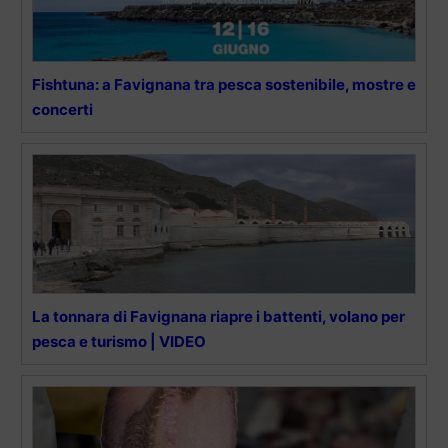
Fishtuna: a Favignana tra pesca sostenibile, mostre e
concerti
La tonnara di Favignana riapre i battenti, volano per
pesca e turismo | VIDEO