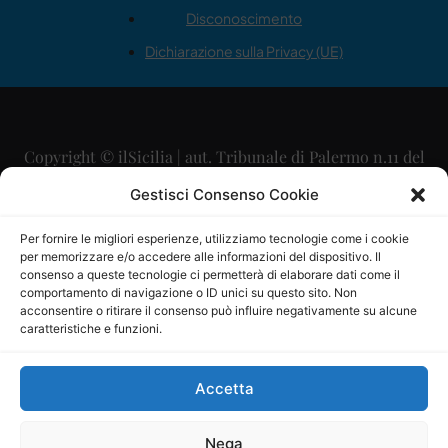
Disconoscimento
Dichiarazione sulla Privacy (UE)
Copyright © ilSicilia | aut. Tribunale di Palermo n.11 del
29/09/2015
Gestisci Consenso Cookie
Editore: Mercurio Comunicazione Soc. Coop. A.R.L.
Per fornire le migliori esperienze, utilizziamo tecnologie come i cookie
per memorizzare e/o accedere alle informazioni del dispositivo. Il
Direttore Editoriale: Maurizio Scaglione
consenso a queste tecnologie ci permetterà di elaborare dati come il
comportamento di navigazione o ID unici su questo sito. Non
Direttore Responsabile: Maria Calabrese
acconsentire o ritirare il consenso può influire negativamente su alcune
caratteristiche e funzioni.
p.zza Sant’Oliva, 9 – 90141 – Palermo – 091335557
P.IVA: 06334930820
Accetta
Mercurio Comunicazione Società Cooperativa a r.l. è
iscritta al Registro degli Operatori di Comunicazione al
Nega