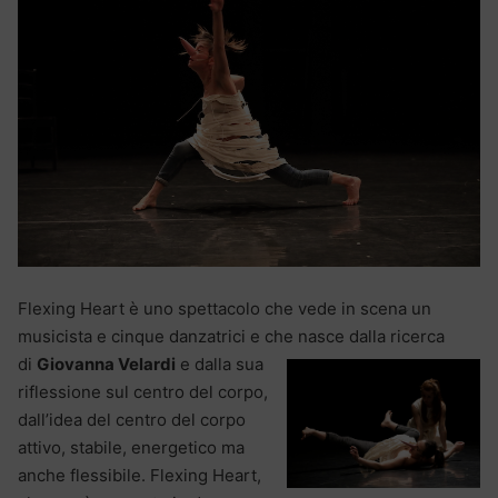
Flexing Heart è uno spettacolo che vede in scena un
musicista e cinque danzatrici e che nasce dalla ricerca
di
Giovanna Velardi
e dalla sua
riflessione sul centro del corpo,
dall’idea del centro del corpo
attivo, stabile, energetico ma
anche flessibile. Flexing Heart,