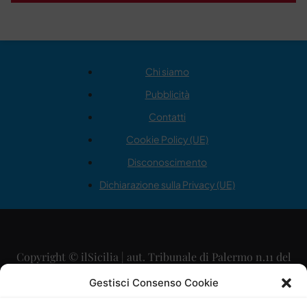
Chi siamo
Pubblicità
Contatti
Cookie Policy (UE)
Disconoscimento
Dichiarazione sulla Privacy (UE)
Copyright © ilSicilia | aut. Tribunale di Palermo n.11 del
29/09/2015
Gestisci Consenso Cookie
Editore: Mercurio Comunicazione Soc. Coop. A.R.L.