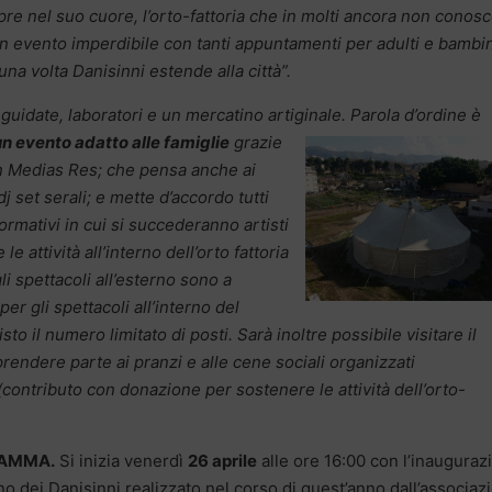
pre nel suo cuore, l’orto-fattoria che in molti ancora non conos
Un evento imperdibile con tanti appuntamenti per adulti e bambin
na volta Danisinni estende alla città”.
te guidate, laboratori e un mercatino artiginale. Parola d’ordine è
un
evento adatto alle famiglie
grazie
 In Medias Res; che pensa anche ai
dj set serali; e mette d’accordo tutti
ormativi in cui si succederanno artisti
e attività all’interno dell’orto fattoria
li spettacoli all’esterno sono a
per gli spettacoli all’interno del
o il numero limitato di posti. Sarà inoltre possibile visitare il
rendere parte ai pranzi e alle cene sociali organizzati
(contributo con donazione per sostenere le attività dell’orto-
RAMMA.
Si inizia venerdì
26 aprile
alle ore 16:00 con l’inauguraz
no dei Danisinni realizzato nel corso di quest’anno dall’associaz