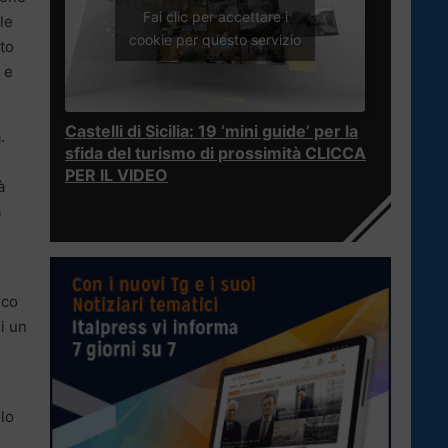
Fai clic per accettare i
le
cookie per questo servizio
ato
 e
Castelli di Sicilia: 19 ‘mini guide’ per la
.
sfida del turismo di prossimità CLICCA
PER IL VIDEO
à
a
rco
i un
olo