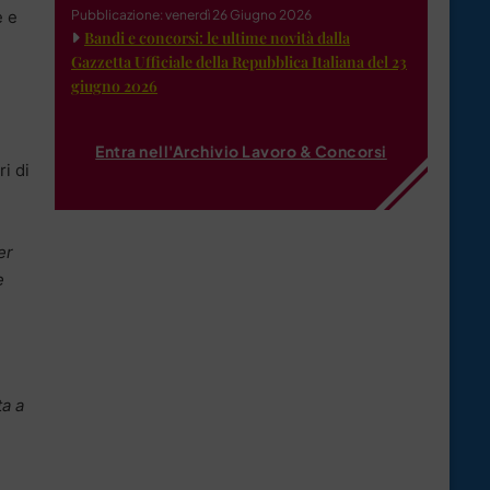
e e
Pubblicazione: venerdì 26 Giugno 2026
Bandi e concorsi: le ultime novità dalla
Gazzetta Ufficiale della Repubblica Italiana del 23
giugno 2026
Entra nell'Archivio Lavoro & Concorsi
ri di
er
e
ta a