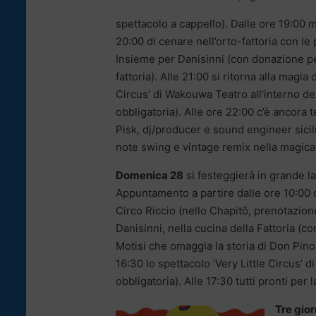
spettacolo a cappello). Dalle ore 19:00 mu
20:00 di cenare nell’orto-fattoria con le
Insieme per Danisinni (con donazione per
fattoria). Alle 21:00 si ritorna alla magia 
Circus’ di Wakouwa Teatro all’interno d
obbligatoria). Alle ore 22:00 c’è ancora t
Pisk, dj/producer e sound engineer sic
note swing e vintage remix nella magica 
Domenica 28
si festeggierà in grande la
Appuntamento a partire dalle ore 10:00 con
Circo Riccio (nello Chapitô, prenotazion
Danisinni, nella cucina della Fattoria (c
Motisi che omaggia la storia di Don Pino P
16:30 lo spettacolo ‘Very Little Circus’ 
obbligatoria). Alle 17:30 tutti pronti per
Tre gior