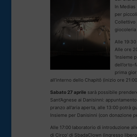
In Medias 
per piccol
Collettivo
giocoleria 
Alle 19:30
Alle ore 2
‘Insieme p
dell’orto-f
prima gior
all’interno dello Chapitô (inizio ore 21:0
Sabato 27 aprile
sarà possibile prendere
Sant’Agnese ai Danisinni: appuntamento a
pranzo all’aria aperta, alle 13:00 potrà g
Insieme per Danisinni (con donazione per 
Alle 17:00 laboratorio di introduzione all
di Circo’ di SbadaClown (ingresso libero