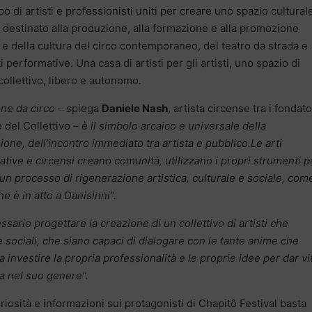
o di artisti e professionisti uniti per creare uno spazio cultural
o destinato alla produzione, alla formazione e alla promozione
e e della cultura del circo contemporaneo, del teatro da strada e
ti performative. Una casa di artisti per gli artisti, uno spazio di
 collettivo, libero e autonomo.
one da circo – s
piega
Daniele Nash
, artista circense tra i fondato
e del Collettivo
–
è il simbolo arcaico e universale della
ione, dell’incontro immediato tra artista e pubblico.L
e arti
tive e circensi creano comunità, utilizzano i propri strumenti p
 un processo di rigenerazione artistica, culturale e sociale, com
he è in atto a Danisinni”.
ssario progettare la creazione di un collettivo di artisti che
e sociali, che siano capaci di dialogare con le tante anime che
 investire la propria professionalità e le proprie idee per dar vi
ca nel suo genere”.
uriosità e informazioni sui protagonisti di Chapitô Festival basta