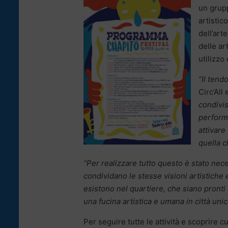
un grupp
artistic
dell’art
delle ar
utilizzo
“Il tend
Circ’All 
condivis
performa
attivare
quella c
“Per realizzare tutto questo è stato nece
condividano le stesse visioni artistiche 
esistono nel quartiere, che siano pronti a
una fucina artistica e umana in città uni
Per seguire tutte le attività e scoprire c