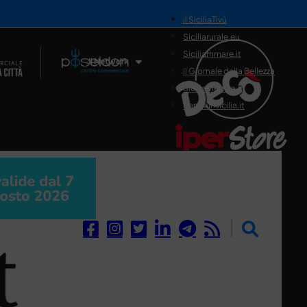
il SiciliaTivù
Siciliarurale.eu
Siciliammare.it
Il Network
Il Giornale della Bellezza
Siciliamedica.it
Sanitainsicilia.it