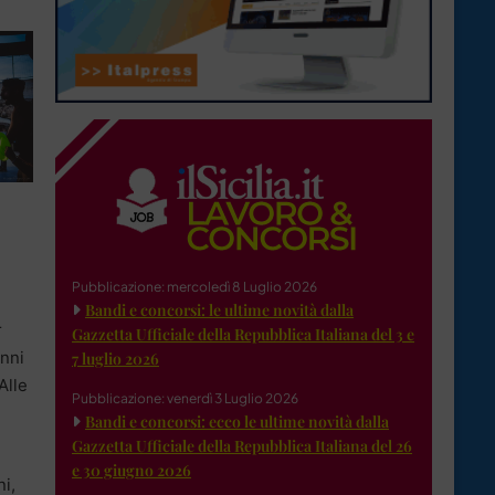
Pubblicazione: mercoledì 8 Luglio 2026
Bandi e concorsi: le ultime novità dalla
r
Gazzetta Ufficiale della Repubblica Italiana del 3 e
inni
7 luglio 2026
Alle
Pubblicazione: venerdì 3 Luglio 2026
Bandi e concorsi: ecco le ultime novità dalla
Gazzetta Ufficiale della Repubblica Italiana del 26
e 30 giugno 2026
ni,