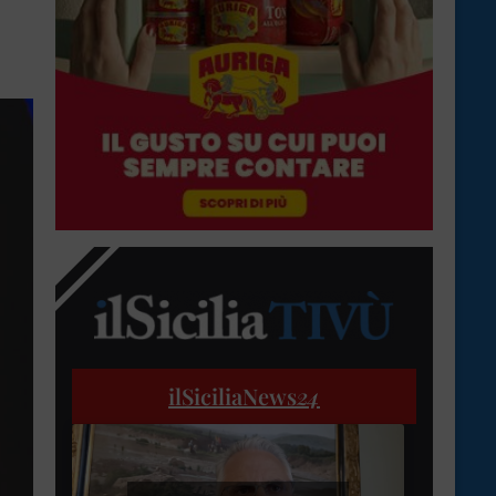
ilSiciliaNews
24