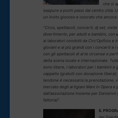
che si a
seppure a pochi passi dal centro città. 
un invito giocoso e colorato che ancora u
“Circo, spettacoli, concerti, dj set, visi
divertimento, per adulti e bambini, con
ai laboratori condotti da Circ’Opificio e
giovani e ai più grandi con i concerti e i 
con gli spettacoli di arte circense e perf
della scena locale e internazionale. Tutte l
sono libere, i laboratori per i bambini e g
cappello (gratuiti con donazione libera); 
tendone è necessaria la prenotazione, vist
mercato degli artigiani Mani in Opera e p
dall’associazione Insieme per Danisinni 
fattoria)”.
IL PROG
del Giardi