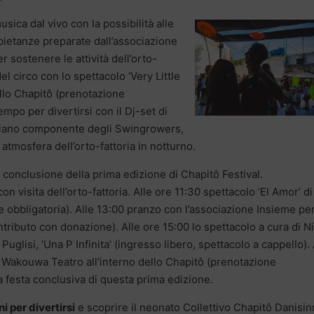
sica dal vivo con la possibilità alle
 pietanze preparate dall’associazione
 sostenere le attività dell’orto-
del circo con lo spettacolo ‘Very Little
ello Chapitô (prenotazione
empo per divertirsi con il Dj-set di
iliano componente degli Swingrowers,
atmosfera dell’orto-fattoria in notturno.
 conclusione della prima edizione di Chapitô Festival.
 visita dell’orto-fattoria. Alle ore 11:30 spettacolo ‘El Amor’ di
e obbligatoria). Alle 13:00 pranzo con l’associazione Insieme pe
ontributo con donazione). Alle ore 15:00 lo spettacolo a cura di N
uglisi, ‘Una P Infinita’ (ingresso libero, spettacolo a cappello). 
di Wakouwa Teatro all’interno dello Chapitô (prenotazione
 la festa conclusiva di questa prima edizione.
ni per divertirsi
e scoprire il neonato Collettivo Chapitô Danisin