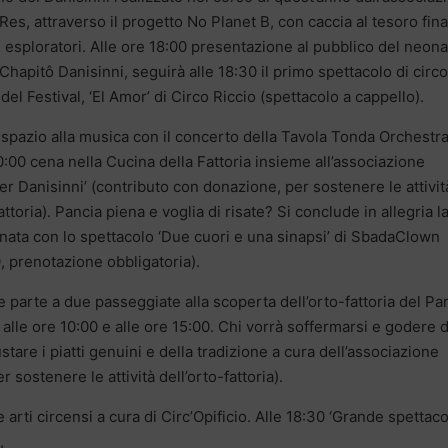
Res, attraverso il progetto No Planet B, con caccia al tesoro fina
i esploratori. Alle ore 18:00 presentazione al pubblico del neon
 Chapitô Danisinni, seguirà alle 18:30 il primo spettacolo di circo
del Festival, ‘El Amor’ di Circo Riccio (spettacolo a cappello).
 spazio alla musica con il concerto della Tavola Tonda Orchestra
0:00 cena nella Cucina della Fattoria insieme all’associazione
er Danisinni’ (contributo con donazione, per sostenere le attivit
attoria). Pancia piena e voglia di risate? Si conclude in allegria l
nata con lo spettacolo ‘Due cuori e una sinapsi’ di SbadaClown
0, prenotazione obbligatoria).
 parte a due passeggiate alla scoperta dell’orto-fattoria del Pa
lle ore 10:00 e alle ore 15:00. Chi vorrà soffermarsi e godere d
ustare i piatti genuini e della tradizione a cura dell’associazione
sostenere le attività dell’orto-fattoria).
e arti circensi a cura di Circ’Opificio. Alle 18:30 ‘Grande spettac
,