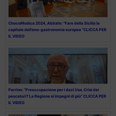
ChocoModica 2024, Abbate: “Fare della Sicilia la
capitale dell’eno-gastronomia europea “CLICCA PER
IL VIDEO
Parrino: “Preoccupazione per i dazi Usa. Crisi dei
pescatori? La Regione si impegni di più” CLICCA PER
IL VIDEO