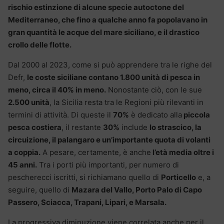
rischio estinzione di alcune specie autoctone del
Mediterraneo, che fino a qualche anno fa popolavano in
gran quantità le acque del mare siciliano, e il drastico
crollo delle flotte.
Dal 2000 al 2023, come si può apprendere tra le righe del
Defr,
le coste siciliane contano 1.800 unità di pesca in
meno, circa il 40% in meno.
Nonostante ciò, con le sue
2.500 unità
, la Sicilia resta tra le Regioni più rilevanti in
termini di attività. Di queste il
70%
è dedicato alla
piccola
pesca costiera
, il restante
30%
include
lo strascico, la
circuizione, il palangaro e un’importante quota di volanti
a coppia.
A pesare, certamente, è anche
l’età media oltre i
45 anni.
Tra i porti più importanti, per numero di
pescherecci iscritti, si richiamano quello di
Porticello
e, a
seguire, quello di
Mazara del Vallo, Porto Palo di Capo
Passero, Sciacca, Trapani, Lipari, e Marsala.
La progressiva diminuzione viene correlata anche per il