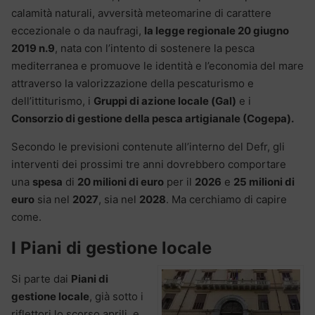
calamità naturali, avversità meteomarine di carattere
eccezionale o da naufragi,
la legge regionale 20 giugno
2019 n.9
, nata con l’intento di sostenere la pesca
mediterranea e promuove le identità e l’economia del mare
attraverso la valorizzazione della pescaturismo e
dell’ittiturismo, i
Gruppi di azione locale (Gal)
e i
Consorzio di gestione della pesca artigianale (Cogepa).
Secondo le previsioni contenute all’interno del Defr, gli
interventi dei prossimi tre anni dovrebbero comportare
una
spesa
di
20 milioni di euro
per il
2026
e
25 milioni di
euro
sia nel
2027
, sia nel
2028
. Ma cerchiamo di capire
come.
I Piani di gestione locale
Si parte dai
Piani di
gestione locale
, già sotto i
riflettori lo scorso aprili, e