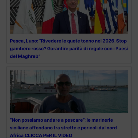
Pesca, Lupo: “Rivedere le quote tonno nel 2026. Stop
gambero rosso? Garantire parità di regole con i Paesi
del Maghreb”
“Non possiamo andare a pescare”: le marinerie
siciliane affondano tra strette e pericoli dal nord
Africa CLICCA PER IL VIDEO