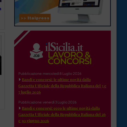
a
Pubblicazione: mercoledì 8 Luglio 2026
Bandi e concorsi: le ultime novità dalla
Gazzetta Ufficiale della Repubblica Italiana del 3 e
7 luglio 2026
Pubblicazione: venerdì 3 Luglio 2026
Bandi e concorsi: ecco le ultime novità dalla
Gazzetta Ufficiale della Repubblica Italiana del 26
e 30 giugno 2026