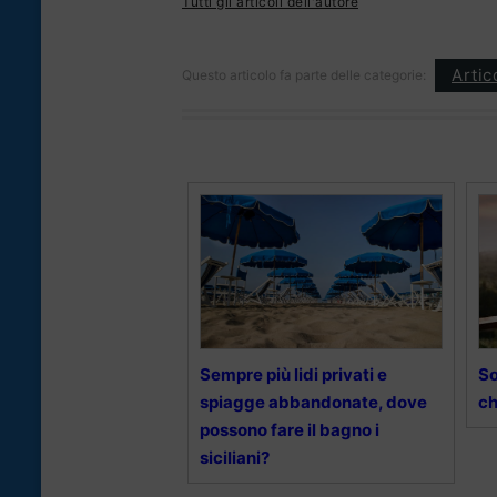
Tutti gli articoli dell'autore
Artic
Questo articolo fa parte delle categorie:
Sempre più lidi privati e
So
spiagge abbandonate, dove
ch
possono fare il bagno i
siciliani?