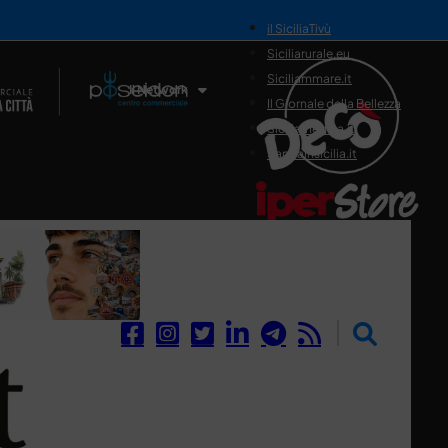
il SiciliaTivù
Siciliarurale.eu
Siciliammare.it
Il Network
Il Giornale della Bellezza
Siciliamedica.it
Sanitainsicilia.it