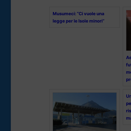
Musumeci: “Ci vuole una
legge per le Isole minori”
Ae
fu
me
pr
Un
pe
ri
ma