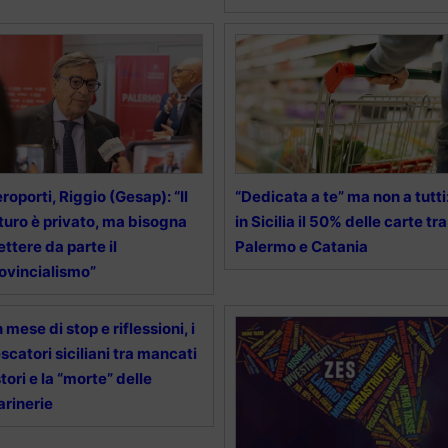
roporti, Riggio (Gesap): “Il
“Dedicata a te” ma non a tutti
turo è privato, ma bisogna
in Sicilia il 50% delle carte tra
ttere da parte il
Palermo e Catania
ovincialismo”
 mese di stop e riflessioni, i
scatori siciliani tra mancati
stori e la “morte” delle
rinerie