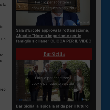
Fai clic per accettare i
o la
cookie per questo servizio
te
Sala d’Ercole approva la rottamazione,
Abbate: “Norma importante per le
o un
famiglie siciliane” CLICCA PER IL VIDEO
BarSicilia
to,
te
Fai clic per accettare i
cookie per questo servizio
neo,
Bar Sicilia, a Ispica la sfida per il futuro