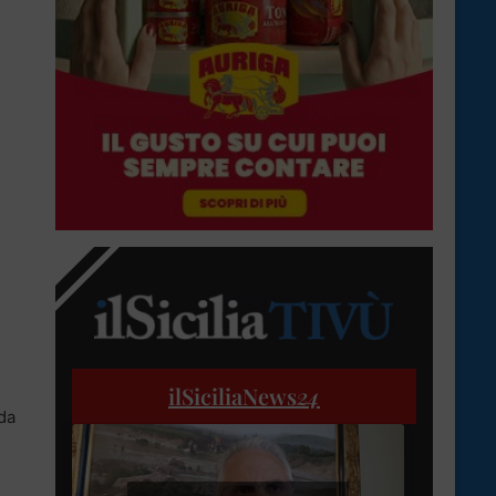
ilSiciliaNews
24
da