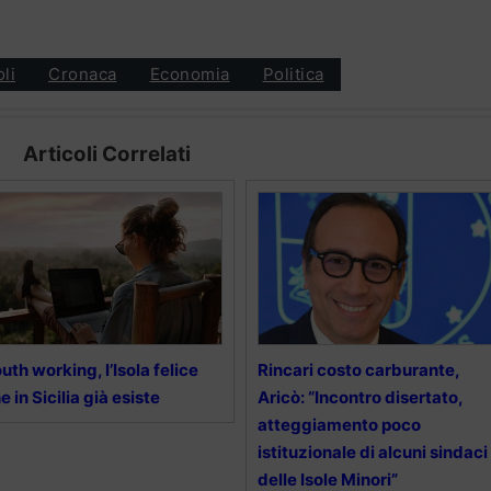
oli
Cronaca
Economia
Politica
Articoli Correlati
uth working, l’Isola felice
Rincari costo carburante,
e in Sicilia già esiste
Aricò: “Incontro disertato,
atteggiamento poco
istituzionale di alcuni sindaci
delle Isole Minori”