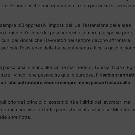
vivere. Fenomeni che non riguardano la sola provincia siracusana 
li sempre più oppressivi imposti dell’Ue, l’estensione delle aree
po il raggio d’azione dei pescherecci e sempre più specie protet
alcuni dei vincoli che i lavoratori del settore devono affrontare.
 pericolo l’esistenza della fauna autoctona e il caro gasolio son
o
passa così in mano alle vicine marinerie di Tunisia, Libia o Egit
ettare i vincoli che pesano su quelle europee.
Il rischio si abbat
atori, che potrebbero vedere sempre meno pesce fresco sulle
ibrio tra i principi di sostenibilità e i diritti dei lavoratori ma
di norme condivise da tutti i paesi che si affacciano sul Mediterra
le altre flotte.