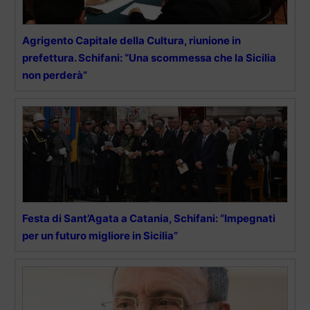
Agrigento Capitale della Cultura, riunione in
prefettura. Schifani: “Una scommessa che la Sicilia
non perderà”
Festa di Sant’Agata a Catania, Schifani: “Impegnati
per un futuro migliore in Sicilia”