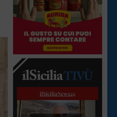
ilSiciliaNews
24