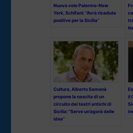
Nuovo volo Palermo-New
Fr
York, Schifani: “Avrà ricadute
ce
positive per la Sicilia”
tr
le
Cultura, Alberto Samonà
Ex
propone la nascita di un
il
circuito dei teatri antichi di
Si
Sicilia: “Serve un’agorà delle
in
idee”