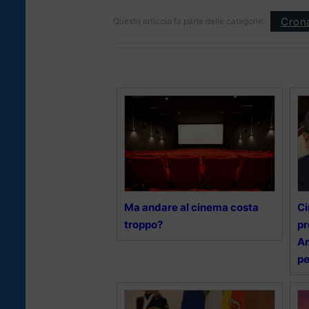
Cron
Questo articolo fa parte delle categorie:
Ma andare al cinema costa
Ci
troppo?
pr
Am
pe