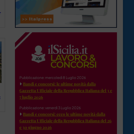
r
Pubblicazione: mercoledì 8 Luglio 2026
Bandi e concorsi: le ultime novità dalla
Gazzetta Ufficiale della Repubblica Italiana del 3 e
7 luglio 2026
:
Pubblicazione: venerdì 3 Luglio 2026
Bandi e concorsi: ecco le ultime novità dalla
Gazzetta Ufficiale della Repubblica Italiana del 26
e 30 giugno 2026