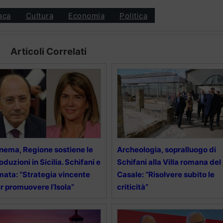
aca
Cultura
Economia
Politica
Articoli Correlati
nema, Regione sostiene le
Archeologia, sopralluogo di
oduzioni in Sicilia. Schifani e
Schifani alla Villa romana del
ata: “Strategia vincente
Casale: “Risolvere subito le
r promuovere l’Isola”
criticità”