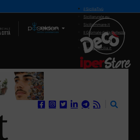
il SiciliaTivù
Siciliarurale.eu
Siciliammare.it
Il Network
Il Giornale della Bellezza
Siciliamedica.it
Sanitainsicilia.it