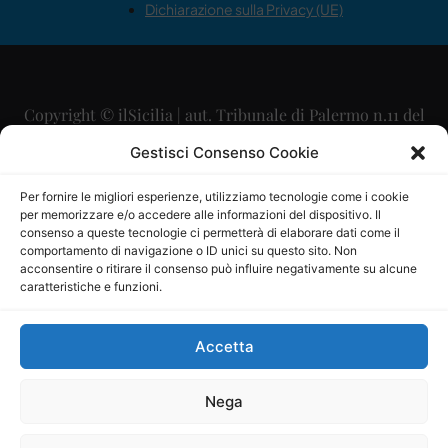
Dichiarazione sulla Privacy (UE)
Copyright © ilSicilia | aut. Tribunale di Palermo n.11 del
29/09/2015
Gestisci Consenso Cookie
Editore: Mercurio Comunicazione Soc. Coop. A.R.L.
Per fornire le migliori esperienze, utilizziamo tecnologie come i cookie
per memorizzare e/o accedere alle informazioni del dispositivo. Il
Direttore Editoriale: Maurizio Scaglione
consenso a queste tecnologie ci permetterà di elaborare dati come il
comportamento di navigazione o ID unici su questo sito. Non
Direttore Responsabile: Maria Calabrese
acconsentire o ritirare il consenso può influire negativamente su alcune
caratteristiche e funzioni.
p.zza Sant’Oliva, 9 – 90141 – Palermo – 091335557
P.IVA: 06334930820
Accetta
Mercurio Comunicazione Società Cooperativa a r.l. è
iscritta al Registro degli Operatori di Comunicazione al
Nega
numero 26988