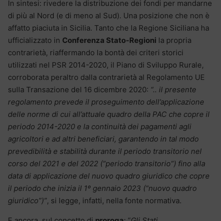
In sintesi: rivedere la distribuzione dei fondi per mandarne
di più al Nord (e di meno al Sud). Una posizione che non è
affatto piaciuta in Sicilia. Tanto che la Regione Siciliana ha
ufficializzato in
Conferenza Stato-Regioni
la propria
contrarietà, riaffermando la bontà dei criteri storici
utilizzati nel PSR 2014-2020, il Piano di Sviluppo Rurale,
corroborata peraltro dalla contrarietà al Regolamento UE
sulla Transazione del 16 dicembre 2020:
“.. il presente
regolamento prevede il proseguimento dell’applicazione
delle norme di cui all’attuale quadro della PAC che copre il
periodo 2014-2020 e la continuità dei pagamenti agli
agricoltori e ad altri beneficiari, garantendo in tal modo
prevedibilità e stabilità durante il periodo transitorio nel
corso del 2021 e del 2022 (“periodo transitorio”) fino alla
data di applicazione del nuovo quadro giuridico che copre
il periodo che inizia il 1º gennaio 2023 (“nuovo quadro
giuridico”)”
, si legge, infatti, nella fonte normativa.
E ancora, sul concetto di
proroga
: “
Gli Stati