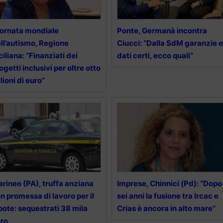
ornata mondiale
Ponte, Germanà incontra
ll’autismo, Regione
Ciucci: “Dalla SdM garanzie e
ciliana: “Finanziati dei
dati certi, ecco quali”
ogetti inclusivi per oltre otto
lioni di euro”
rineo (PA), truffa anziana
Imprese, Chinnici (Pd): “Dopo
n promessa di lavoro per il
sei anni la fusione tra Ircac e
pote: sequestrati 38 mila
Crias è ancora in alto mare”
ro