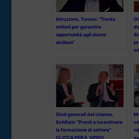
Istruzione, Turano: “Trenta
Gi
milioni per garantire
de
opportunità agli alunni
Si
siciliani”
pr
mi
Stati generali del cinema,
Ma
Schifani: “Pronti a incentivare
co
la formazione di settore”
ni
CLICCA PER IL VIDEO
eu