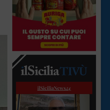
ilSiciliaNews
24