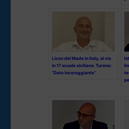
Liceo del Made in Italy, al via
Is
in 17 scuole siciliane. Turano:
li
“Dato incoraggiante”
te
pe