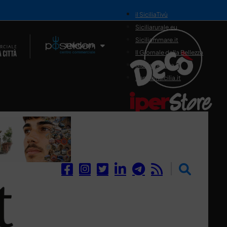
il SiciliaTivù
Siciliarurale.eu
Siciliammare.it
Il Network
Il Giornale della Bellezza
Siciliamedica.it
Sanitainsicilia.it