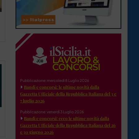
Pubblicazione: mercoledì 8 Luglio 2026
Bandi e concorsi: le ultime novità dalla
Gazzetta Ufficiale della Repubblica Italiana del 3 e
7 luglio 2026
Pubblicazione: venerdì 3 Luglio 2026
Bandi e concorsi: ecco le ultime novità dalla
Gazzetta Ufficiale della Repubblica Italiana del 26
e 30 giugno 2026