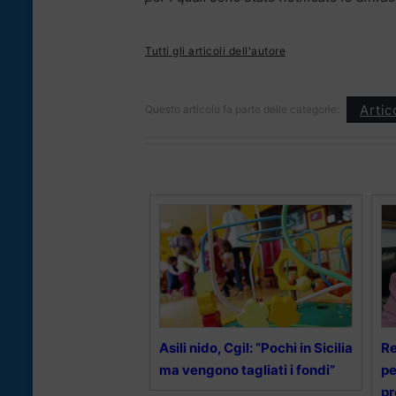
Tutti gli articoli dell'autore
Artic
Questo articolo fa parte delle categorie:
Asili nido, Cgil: “Pochi in Sicilia
Re
ma vengono tagliati i fondi”
pe
pr