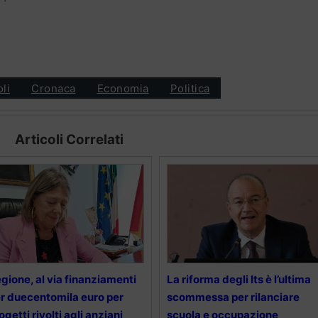
oli
Cronaca
Economia
Politica
Articoli Correlati
gione, al via finanziamenti
La riforma degli Its è l’ultima
r duecentomila euro per
scommessa per rilanciare
ogetti rivolti agli anziani
scuola e occupazione