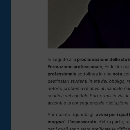
In seguito alla
proclamazione dello stato 
Formazione professionale
, Federterziari
professionale
sottolinea in una
nota
com
destinatari studenti in età dell’obbligo, r
notorio problema relativo al mancato ria
codifica del capitolo Pnrr ormai in via d
acconti e la conseguenziale risoluzione 
Per quanto riguarda gli
avvisi per i quat
maggio
“.
L’assessorato
, d’altra parte, 
per i quali sono state notificate le diffide