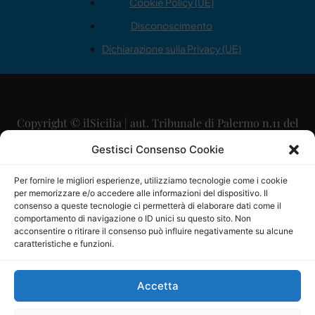
Cookie Policy (UE)
Disconoscimento
Dichiarazione sulla Privacy (UE)
Copyright © ilSicilia | aut. Tribunale di Palermo n.11 del
29/09/2015
Gestisci Consenso Cookie
Editore: Mercurio Comunicazione Soc. Coop. A.R.L.
Per fornire le migliori esperienze, utilizziamo tecnologie come i cookie
per memorizzare e/o accedere alle informazioni del dispositivo. Il
Direttore Editoriale: Maurizio Scaglione
consenso a queste tecnologie ci permetterà di elaborare dati come il
comportamento di navigazione o ID unici su questo sito. Non
Direttore Responsabile: Maria Calabrese
acconsentire o ritirare il consenso può influire negativamente su alcune
caratteristiche e funzioni.
p.zza Sant’Oliva, 9 – 90141 – Palermo – 091335557
P.IVA: 06334930820
Accetta
Mercurio Comunicazione Società Cooperativa a r.l. è